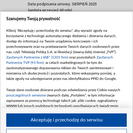
Data podpisania umowy: SIERPIEŃ 2025
(wpłata wrzesień 60 mln)
Szanujemy Twoją prywatność
Dofinansowanie 635 783 051,21 PLN
Data podpisania umowy: WRZESIEŃ 2025
Kliknij "Akceptuję i przechodzę do serwisu", aby wyrazić zgody na
(wpłata wrzesień 100 mln, październik 350
korzystanie z technologii automatycznego śledzenia i zbierania danych,
mln, listopad 265 mln)
dostęp do informacji na Twoim urządzeniu końcowym i ich
przechowywanie oraz na przetwarzanie Twoich danych osobowych przez
Dofinansowanie 48 862 000,00 PLN
nas, czyli Telewizję Polską S.A. w likwidacji (zwaną dalej również „TVP”),
Data podpisania umowy: GRUDZIEŃ 2025
Zaufanych Partnerów z IAB* (1201 firm)
oraz pozostałych
Zaufanych
(wpłata grudzień 60,548 mln)
Partnerów TVP (93 firm)
, w celach marketingowych (w tym do
zautomatyzowanego dopasowania reklam do Twoich zainteresowań i
Dofinansowanie 900 000 000,00 PLN
mierzenia ich skuteczności) i pozostałych, które wskazujemy poniżej, a
Data podpisania umowy: LUTY 2026 (wpłata
także zgody na udostępnianie przez nas identyfikatora PPID do Google.
26 lutego 80 mln, 4 marca 370 mln,
8
kwiecień 180 mln, 7 maja 180 mln, 8
Twoje dane osobowe zbierane podczas odwiedzania przez Ciebie naszych
czerwca 90 mln)
poszczególnych serwisów
zwanych dalej „Portalem”, w tym informacje
zapisywane za pomocą technologii takich jak: pliki cookie, sygnalizatory
Dofinansowanie 250 000 000,00 PLN
WWW lub innych podobnych technologii umożliwiających świadczenie
Data podpisania umowy LIPIEC 2026 (wpłata
dopasowanych i bezpiecznych usług, personalizację treści oraz reklam,
udostępnianie funkcji mediów społecznościowych oraz analizowanie ruchu
4 sierpnia 250 mln
Akceptuję i przechodzę do serwisu
w Internecie.