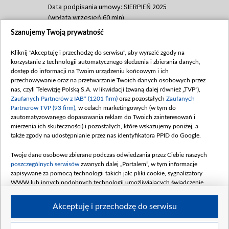
Data podpisania umowy: SIERPIEŃ 2025
(wpłata wrzesień 60 mln)
Szanujemy Twoją prywatność
Dofinansowanie 635 783 051,21 PLN
Data podpisania umowy: WRZESIEŃ 2025
Kliknij "Akceptuję i przechodzę do serwisu", aby wyrazić zgody na
(wpłata wrzesień 100 mln, październik 350
korzystanie z technologii automatycznego śledzenia i zbierania danych,
mln, listopad 265 mln)
dostęp do informacji na Twoim urządzeniu końcowym i ich
przechowywanie oraz na przetwarzanie Twoich danych osobowych przez
Dofinansowanie 48 862 000,00 PLN
nas, czyli Telewizję Polską S.A. w likwidacji (zwaną dalej również „TVP”),
Data podpisania umowy: GRUDZIEŃ 2025
Zaufanych Partnerów z IAB* (1201 firm)
oraz pozostałych
Zaufanych
(wpłata grudzień 60,548 mln)
Partnerów TVP (93 firm)
, w celach marketingowych (w tym do
zautomatyzowanego dopasowania reklam do Twoich zainteresowań i
Dofinansowanie 900 000 000,00 PLN
mierzenia ich skuteczności) i pozostałych, które wskazujemy poniżej, a
Data podpisania umowy: LUTY 2026 (wpłata
także zgody na udostępnianie przez nas identyfikatora PPID do Google.
26 lutego 80 mln, 4 marca 370 mln,
8
kwiecień 180 mln, 7 maja 180 mln, 8
Twoje dane osobowe zbierane podczas odwiedzania przez Ciebie naszych
czerwca 90 mln)
poszczególnych serwisów
zwanych dalej „Portalem”, w tym informacje
zapisywane za pomocą technologii takich jak: pliki cookie, sygnalizatory
Dofinansowanie 250 000 000,00 PLN
WWW lub innych podobnych technologii umożliwiających świadczenie
Data podpisania umowy LIPIEC 2026 (wpłata
dopasowanych i bezpiecznych usług, personalizację treści oraz reklam,
udostępnianie funkcji mediów społecznościowych oraz analizowanie ruchu
4 sierpnia 250 mln
Akceptuję i przechodzę do serwisu
w Internecie.