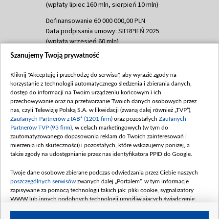
(wpłaty lipiec 160 mln, sierpień 10 mln)
Dofinansowanie 60 000 000,00 PLN
Data podpisania umowy: SIERPIEŃ 2025
(wpłata wrzesień 60 mln)
Szanujemy Twoją prywatność
Dofinansowanie 635 783 051,21 PLN
Data podpisania umowy: WRZESIEŃ 2025
Kliknij "Akceptuję i przechodzę do serwisu", aby wyrazić zgody na
(wpłata wrzesień 100 mln, październik 350
korzystanie z technologii automatycznego śledzenia i zbierania danych,
mln, listopad 265 mln)
dostęp do informacji na Twoim urządzeniu końcowym i ich
przechowywanie oraz na przetwarzanie Twoich danych osobowych przez
Dofinansowanie 48 862 000,00 PLN
nas, czyli Telewizję Polską S.A. w likwidacji (zwaną dalej również „TVP”),
Data podpisania umowy: GRUDZIEŃ 2025
Zaufanych Partnerów z IAB* (1201 firm)
oraz pozostałych
Zaufanych
(wpłata grudzień 60,548 mln)
Partnerów TVP (93 firm)
, w celach marketingowych (w tym do
zautomatyzowanego dopasowania reklam do Twoich zainteresowań i
Dofinansowanie 900 000 000,00 PLN
mierzenia ich skuteczności) i pozostałych, które wskazujemy poniżej, a
Data podpisania umowy: LUTY 2026 (wpłata
także zgody na udostępnianie przez nas identyfikatora PPID do Google.
26 lutego 80 mln, 4 marca 370 mln,
8
kwiecień 180 mln, 7 maja 180 mln, 8
Twoje dane osobowe zbierane podczas odwiedzania przez Ciebie naszych
czerwca 90 mln)
poszczególnych serwisów
zwanych dalej „Portalem”, w tym informacje
zapisywane za pomocą technologii takich jak: pliki cookie, sygnalizatory
Dofinansowanie 250 000 000,00 PLN
WWW lub innych podobnych technologii umożliwiających świadczenie
Data podpisania umowy LIPIEC 2026 (wpłata
dopasowanych i bezpiecznych usług, personalizację treści oraz reklam,
udostępnianie funkcji mediów społecznościowych oraz analizowanie ruchu
4 sierpnia 250 mln