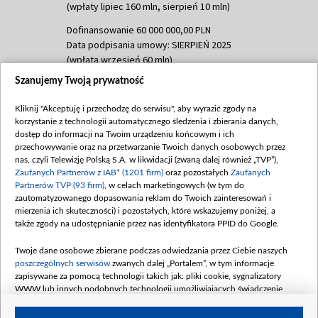
(wpłaty lipiec 160 mln, sierpień 10 mln)
Dofinansowanie 60 000 000,00 PLN
Data podpisania umowy: SIERPIEŃ 2025
(wpłata wrzesień 60 mln)
Szanujemy Twoją prywatność
Dofinansowanie 635 783 051,21 PLN
Data podpisania umowy: WRZESIEŃ 2025
Kliknij "Akceptuję i przechodzę do serwisu", aby wyrazić zgody na
(wpłata wrzesień 100 mln, październik 350
korzystanie z technologii automatycznego śledzenia i zbierania danych,
mln, listopad 265 mln)
dostęp do informacji na Twoim urządzeniu końcowym i ich
przechowywanie oraz na przetwarzanie Twoich danych osobowych przez
Dofinansowanie 48 862 000,00 PLN
nas, czyli Telewizję Polską S.A. w likwidacji (zwaną dalej również „TVP”),
Data podpisania umowy: GRUDZIEŃ 2025
Zaufanych Partnerów z IAB* (1201 firm)
oraz pozostałych
Zaufanych
(wpłata grudzień 60,548 mln)
Partnerów TVP (93 firm)
, w celach marketingowych (w tym do
zautomatyzowanego dopasowania reklam do Twoich zainteresowań i
Dofinansowanie 900 000 000,00 PLN
mierzenia ich skuteczności) i pozostałych, które wskazujemy poniżej, a
Data podpisania umowy: LUTY 2026 (wpłata
także zgody na udostępnianie przez nas identyfikatora PPID do Google.
26 lutego 80 mln, 4 marca 370 mln,
8
kwiecień 180 mln, 7 maja 180 mln, 8
Twoje dane osobowe zbierane podczas odwiedzania przez Ciebie naszych
czerwca 90 mln)
poszczególnych serwisów
zwanych dalej „Portalem”, w tym informacje
zapisywane za pomocą technologii takich jak: pliki cookie, sygnalizatory
Dofinansowanie 250 000 000,00 PLN
WWW lub innych podobnych technologii umożliwiających świadczenie
Data podpisania umowy LIPIEC 2026 (wpłata
dopasowanych i bezpiecznych usług, personalizację treści oraz reklam,
udostępnianie funkcji mediów społecznościowych oraz analizowanie ruchu
4 sierpnia 250 mln