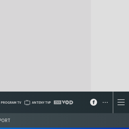
...
PROGRAM TV
ANTENY TVP
PORT