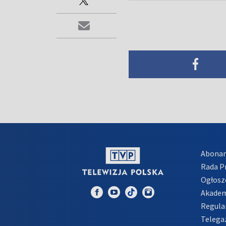
Abona
Rada 
Ogłosz
Akadem
Regula
Telega