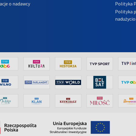
acje o nadawcy
Polityka 
Polityka 
nadużycio