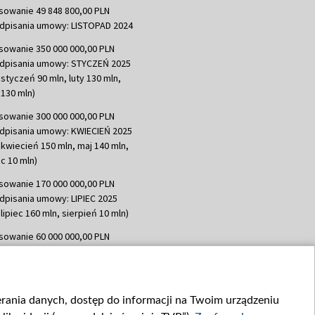
sowanie 49 848 800,00 PLN
dpisania umowy: LISTOPAD 2024
sowanie 350 000 000,00 PLN
dpisania umowy: STYCZEŃ 2025
 styczeń 90 mln, luty 130 mln,
130 mln)
sowanie 300 000 000,00 PLN
dpisania umowy: KWIECIEŃ 2025
 kwiecień 150 mln, maj 140 mln,
c 10 mln)
sowanie 170 000 000,00 PLN
dpisania umowy: LIPIEC 2025
lipiec 160 mln, sierpień 10 mln)
sowanie 60 000 000,00 PLN
dpisania umowy: SIERPIEŃ 2025
 wrzesień 60 mln)
sowanie 635 783 051,21 PLN
ierania danych, dostęp do informacji na Twoim urządzeniu
dpisania umowy: WRZESIEŃ 2025