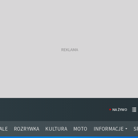
NA ŻYWO
ALE
ROZRYWKA
KULTURA
MOTO
INFORMACJE
S