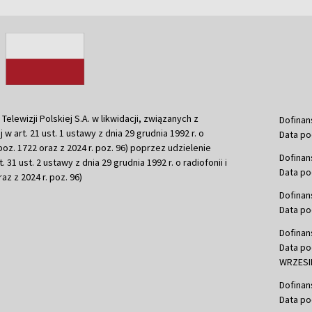
ewizji Polskiej S.A. w likwidacji, związanych z
Dofinan
j w art. 21 ust. 1 ustawy z dnia 29 grudnia 1992 r. o
Data po
r. poz. 1722 oraz z 2024 r. poz. 96) poprzez udzielenie
Dofinan
 31 ust. 2 ustawy z dnia 29 grudnia 1992 r. o radiofonii i
Data po
raz z 2024 r. poz. 96)
Dofinan
Data po
Dofinan
Data po
WRZESIE
Dofinan
Data po