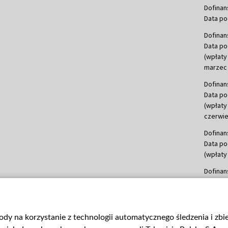
Dofinan
Data po
Dofinan
Data po
(wpłaty
marzec 
Dofinan
Data po
(wpłaty
czerwie
Dofinan
Data po
(wpłaty 
Dofinan
Data po
(wpłata
Dofinan
gody na korzystanie z technologii automatycznego śledzenia i zb
Data po