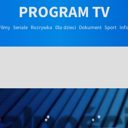
PROGRAM TV
Filmy
Seriale
Rozrywka
Dla dzieci
Dokument
Sport
Inf