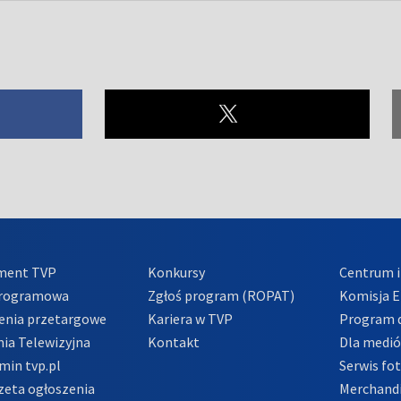
ment TVP
Konkursy
Centrum i
Programowa
Zgłoś program (ROPAT)
Komisja E
enia przetargowe
Kariera w TVP
Program d
ia Telewizyjna
Kontakt
Dla medi
min tvp.pl
Serwis fo
zeta ogłoszenia
Merchandi