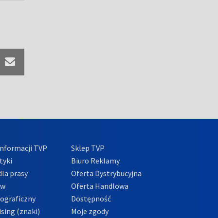
nformacji TVP
Sklep TVP
tyki
Biuro Reklamy
la prasy
Oferta Dystrybucyjna
ów
Oferta Handlowa
tograficzny
Dostępność
sing (znaki)
Moje zgody