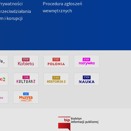
Prywatności
Procedura zgłoszeń
wewnętrznych
przeciwdziałania
m i korupcji