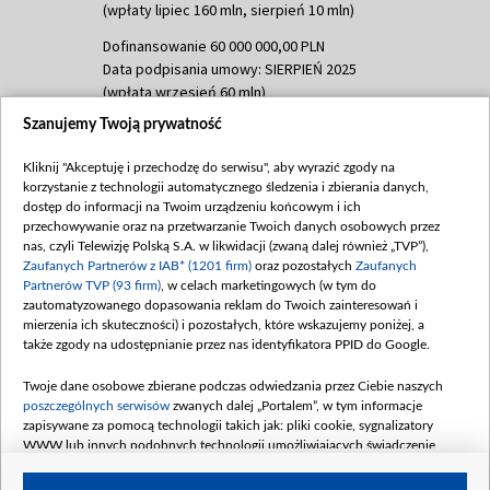
(wpłaty lipiec 160 mln, sierpień 10 mln)
Dofinansowanie 60 000 000,00 PLN
Data podpisania umowy: SIERPIEŃ 2025
(wpłata wrzesień 60 mln)
Szanujemy Twoją prywatność
Dofinansowanie 635 783 051,21 PLN
Data podpisania umowy: WRZESIEŃ 2025
Kliknij "Akceptuję i przechodzę do serwisu", aby wyrazić zgody na
(wpłata wrzesień 100 mln, październik 350
korzystanie z technologii automatycznego śledzenia i zbierania danych,
mln, listopad 265 mln)
dostęp do informacji na Twoim urządzeniu końcowym i ich
przechowywanie oraz na przetwarzanie Twoich danych osobowych przez
Dofinansowanie 48 862 000,00 PLN
nas, czyli Telewizję Polską S.A. w likwidacji (zwaną dalej również „TVP”),
Data podpisania umowy: GRUDZIEŃ 2025
Zaufanych Partnerów z IAB* (1201 firm)
oraz pozostałych
Zaufanych
(wpłata grudzień 60,548 mln)
Partnerów TVP (93 firm)
, w celach marketingowych (w tym do
zautomatyzowanego dopasowania reklam do Twoich zainteresowań i
Dofinansowanie 900 000 000,00 PLN
mierzenia ich skuteczności) i pozostałych, które wskazujemy poniżej, a
Data podpisania umowy: LUTY 2026 (wpłata
także zgody na udostępnianie przez nas identyfikatora PPID do Google.
26 lutego 80 mln, 4 marca 370 mln,
8
kwiecień 180 mln, 7 maja 180 mln, 8
Twoje dane osobowe zbierane podczas odwiedzania przez Ciebie naszych
czerwca 90 mln)
poszczególnych serwisów
zwanych dalej „Portalem”, w tym informacje
zapisywane za pomocą technologii takich jak: pliki cookie, sygnalizatory
Dofinansowanie 250 000 000,00 PLN
WWW lub innych podobnych technologii umożliwiających świadczenie
Data podpisania umowy LIPIEC 2026 (wpłata
dopasowanych i bezpiecznych usług, personalizację treści oraz reklam,
udostępnianie funkcji mediów społecznościowych oraz analizowanie ruchu
4 sierpnia 250 mln