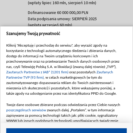
(wpłaty lipiec 160 mln, sierpień 10 mln)
Dofinansowanie 60 000 000,00 PLN
Data podpisania umowy: SIERPIEŃ 2025
(wpłata wrzesień 60 mln)
Szanujemy Twoją prywatność
Dofinansowanie 635 783 051,21 PLN
Data podpisania umowy: WRZESIEŃ 2025
Kliknij "Akceptuję i przechodzę do serwisu", aby wyrazić zgody na
(wpłata wrzesień 100 mln, październik 350
korzystanie z technologii automatycznego śledzenia i zbierania danych,
mln, listopad 265 mln)
dostęp do informacji na Twoim urządzeniu końcowym i ich
przechowywanie oraz na przetwarzanie Twoich danych osobowych przez
Dofinansowanie 48 862 000,00 PLN
nas, czyli Telewizję Polską S.A. w likwidacji (zwaną dalej również „TVP”),
Data podpisania umowy: GRUDZIEŃ 2025
Zaufanych Partnerów z IAB* (1201 firm)
oraz pozostałych
Zaufanych
(wpłata grudzień 60,548 mln)
Partnerów TVP (93 firm)
, w celach marketingowych (w tym do
zautomatyzowanego dopasowania reklam do Twoich zainteresowań i
Dofinansowanie 900 000 000,00 PLN
mierzenia ich skuteczności) i pozostałych, które wskazujemy poniżej, a
Data podpisania umowy: LUTY 2026 (wpłata
także zgody na udostępnianie przez nas identyfikatora PPID do Google.
26 lutego 80 mln, 4 marca 370 mln,
8
kwiecień 180 mln, 7 maja 180 mln, 8
Twoje dane osobowe zbierane podczas odwiedzania przez Ciebie naszych
czerwca 90 mln)
poszczególnych serwisów
zwanych dalej „Portalem”, w tym informacje
zapisywane za pomocą technologii takich jak: pliki cookie, sygnalizatory
Dofinansowanie 250 000 000,00 PLN
WWW lub innych podobnych technologii umożliwiających świadczenie
Data podpisania umowy LIPIEC 2026 (wpłata
dopasowanych i bezpiecznych usług, personalizację treści oraz reklam,
udostępnianie funkcji mediów społecznościowych oraz analizowanie ruchu
4 sierpnia 250 mln