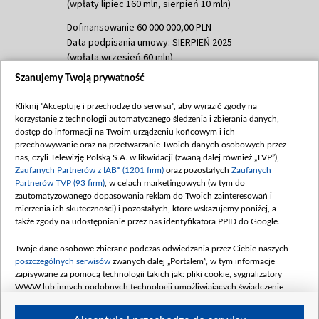
(wpłaty lipiec 160 mln, sierpień 10 mln)
Dofinansowanie 60 000 000,00 PLN
Data podpisania umowy: SIERPIEŃ 2025
(wpłata wrzesień 60 mln)
Szanujemy Twoją prywatność
Dofinansowanie 635 783 051,21 PLN
Data podpisania umowy: WRZESIEŃ 2025
Kliknij "Akceptuję i przechodzę do serwisu", aby wyrazić zgody na
(wpłata wrzesień 100 mln, październik 350
korzystanie z technologii automatycznego śledzenia i zbierania danych,
mln, listopad 265 mln)
dostęp do informacji na Twoim urządzeniu końcowym i ich
przechowywanie oraz na przetwarzanie Twoich danych osobowych przez
Dofinansowanie 48 862 000,00 PLN
nas, czyli Telewizję Polską S.A. w likwidacji (zwaną dalej również „TVP”),
Data podpisania umowy: GRUDZIEŃ 2025
Zaufanych Partnerów z IAB* (1201 firm)
oraz pozostałych
Zaufanych
(wpłata grudzień 60,548 mln)
Partnerów TVP (93 firm)
, w celach marketingowych (w tym do
zautomatyzowanego dopasowania reklam do Twoich zainteresowań i
Dofinansowanie 900 000 000,00 PLN
mierzenia ich skuteczności) i pozostałych, które wskazujemy poniżej, a
Data podpisania umowy: LUTY 2026 (wpłata
także zgody na udostępnianie przez nas identyfikatora PPID do Google.
26 lutego 80 mln, 4 marca 370 mln,
8
kwiecień 180 mln, 7 maja 180 mln, 8
Twoje dane osobowe zbierane podczas odwiedzania przez Ciebie naszych
czerwca 90 mln)
poszczególnych serwisów
zwanych dalej „Portalem”, w tym informacje
zapisywane za pomocą technologii takich jak: pliki cookie, sygnalizatory
Dofinansowanie 250 000 000,00 PLN
WWW lub innych podobnych technologii umożliwiających świadczenie
Data podpisania umowy LIPIEC 2026 (wpłata
dopasowanych i bezpiecznych usług, personalizację treści oraz reklam,
udostępnianie funkcji mediów społecznościowych oraz analizowanie ruchu
4 sierpnia 250 mln