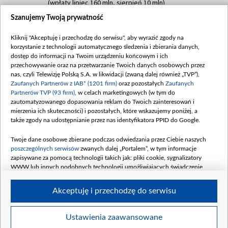
(wpłaty lipiec 160 mln, sierpień 10 mln)
Szanujemy Twoją prywatność
Dofinansowanie 60 000 000,00 PLN
Data podpisania umowy: SIERPIEŃ 2025
Kliknij "Akceptuję i przechodzę do serwisu", aby wyrazić zgody na
(wpłata wrzesień 60 mln)
korzystanie z technologii automatycznego śledzenia i zbierania danych,
Dofinansowanie 635 783 051,21 PLN
dostęp do informacji na Twoim urządzeniu końcowym i ich
przechowywanie oraz na przetwarzanie Twoich danych osobowych przez
Data podpisania umowy: WRZESIEŃ 2025
nas, czyli Telewizję Polską S.A. w likwidacji (zwaną dalej również „TVP”),
(wpłata wrzesień 100 mln, październik 350
Zaufanych Partnerów z IAB* (1201 firm)
oraz pozostałych
Zaufanych
mln, listopad 265 mln)
Partnerów TVP (93 firm)
, w celach marketingowych (w tym do
zautomatyzowanego dopasowania reklam do Twoich zainteresowań i
Dofinansowanie 48 862 000,00 PLN
mierzenia ich skuteczności) i pozostałych, które wskazujemy poniżej, a
Data podpisania umowy: GRUDZIEŃ 2025
także zgody na udostępnianie przez nas identyfikatora PPID do Google.
(wpłata grudzień 60,548 mln)
Twoje dane osobowe zbierane podczas odwiedzania przez Ciebie naszych
Dofinansowanie 900 000 000,00 PLN
poszczególnych serwisów
zwanych dalej „Portalem”, w tym informacje
Data podpisania umowy: LUTY 2026 (wpłata
zapisywane za pomocą technologii takich jak: pliki cookie, sygnalizatory
26 lutego 80 mln, 4 marca 370 mln,
8
WWW lub innych podobnych technologii umożliwiających świadczenie
kwiecień 180 mln, 7 maja 180 mln, 8
dopasowanych i bezpiecznych usług, personalizację treści oraz reklam,
udostępnianie funkcji mediów społecznościowych oraz analizowanie ruchu
czerwca 90 mln)
Akceptuję i przechodzę do serwisu
w Internecie.
Twoje dane osobowe zbierane podczas odwiedzania przez Ciebie
Ustawienia zaawansowane
poszczególnych serwisów
na Portalu, takie jak adresy IP, identyfikatory