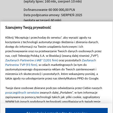
(wpłaty lipiec 160 mln, sierpień 10 mln)
Dofinansowanie 60 000 000,00 PLN
Data podpisania umowy: SIERPIEŃ 2025
(wpłata wrzesień 60 mln)
Szanujemy Twoją prywatność
Dofinansowanie 635 783 051,21 PLN
Data podpisania umowy: WRZESIEŃ 2025
Kliknij "Akceptuję i przechodzę do serwisu", aby wyrazić zgody na
(wpłata wrzesień 100 mln, październik 350
korzystanie z technologii automatycznego śledzenia i zbierania danych,
mln, listopad 265 mln)
dostęp do informacji na Twoim urządzeniu końcowym i ich
przechowywanie oraz na przetwarzanie Twoich danych osobowych przez
Dofinansowanie 48 862 000,00 PLN
nas, czyli Telewizję Polską S.A. w likwidacji (zwaną dalej również „TVP”),
Data podpisania umowy: GRUDZIEŃ 2025
Zaufanych Partnerów z IAB* (1201 firm)
oraz pozostałych
Zaufanych
(wpłata grudzień 60,548 mln)
Partnerów TVP (93 firm)
, w celach marketingowych (w tym do
zautomatyzowanego dopasowania reklam do Twoich zainteresowań i
Dofinansowanie 900 000 000,00 PLN
mierzenia ich skuteczności) i pozostałych, które wskazujemy poniżej, a
Data podpisania umowy: LUTY 2026 (wpłata
także zgody na udostępnianie przez nas identyfikatora PPID do Google.
26 lutego 80 mln, 4 marca 370 mln,
8
kwiecień 180 mln, 7 maja 180 mln, 8
Twoje dane osobowe zbierane podczas odwiedzania przez Ciebie naszych
czerwca 90 mln)
poszczególnych serwisów
zwanych dalej „Portalem”, w tym informacje
zapisywane za pomocą technologii takich jak: pliki cookie, sygnalizatory
Dofinansowanie 250 000 000,00 PLN
WWW lub innych podobnych technologii umożliwiających świadczenie
Data podpisania umowy LIPIEC 2026 (wpłata
dopasowanych i bezpiecznych usług, personalizację treści oraz reklam,
udostępnianie funkcji mediów społecznościowych oraz analizowanie ruchu
4 sierpnia 250 mln