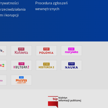
Prywatności
Procedura zgłoszeń
wewnętrznych
przeciwdziałania
m i korupcji