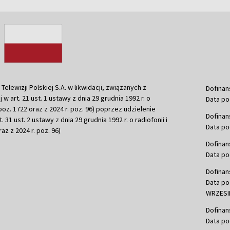
ewizji Polskiej S.A. w likwidacji, związanych z
Dofinan
j w art. 21 ust. 1 ustawy z dnia 29 grudnia 1992 r. o
Data po
r. poz. 1722 oraz z 2024 r. poz. 96) poprzez udzielenie
Dofinan
 31 ust. 2 ustawy z dnia 29 grudnia 1992 r. o radiofonii i
Data po
raz z 2024 r. poz. 96)
Dofinan
Data po
Dofinan
Data po
WRZESIE
Dofinan
Data po