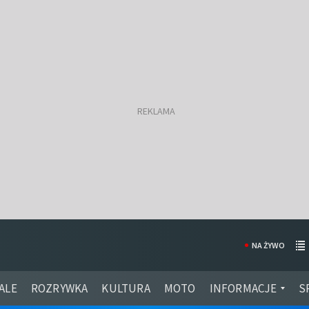
NA ŻYWO
ALE
ROZRYWKA
KULTURA
MOTO
INFORMACJE
S