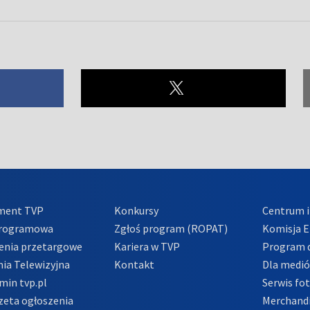
ment TVP
Konkursy
Centrum i
Programowa
Zgłoś program (ROPAT)
Komisja E
enia przetargowe
Kariera w TVP
Program d
ia Telewizyjna
Kontakt
Dla medi
min tvp.pl
Serwis fo
zeta ogłoszenia
Merchandi