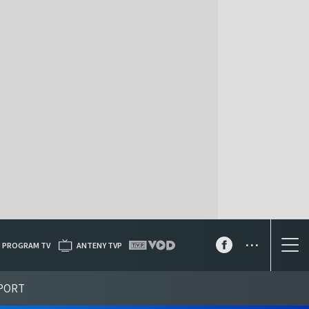
...
PROGRAM TV
ANTENY TVP
PORT