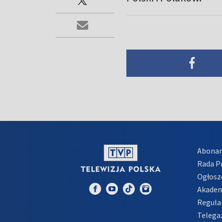
Abona
Rada 
Ogłosz
Akadem
Regula
Telega