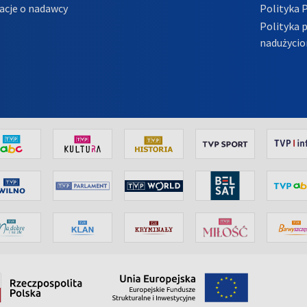
acje o nadawcy
Polityka 
Polityka 
nadużycio