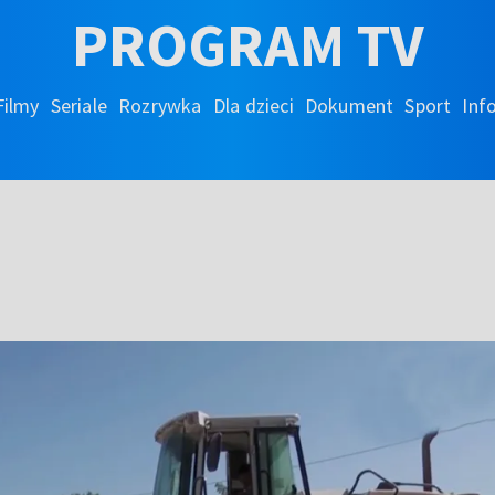
PROGRAM TV
Filmy
Seriale
Rozrywka
Dla dzieci
Dokument
Sport
Inf