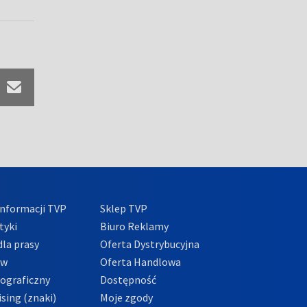
nformacji TVP
Sklep TVP
tyki
Biuro Reklamy
la prasy
Oferta Dystrybucyjna
ów
Oferta Handlowa
tograficzny
Dostępność
sing (znaki)
Moje zgody