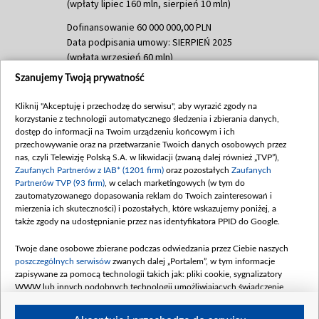
(wpłaty lipiec 160 mln, sierpień 10 mln)
Dofinansowanie 60 000 000,00 PLN
Data podpisania umowy: SIERPIEŃ 2025
(wpłata wrzesień 60 mln)
Szanujemy Twoją prywatność
Dofinansowanie 635 783 051,21 PLN
Data podpisania umowy: WRZESIEŃ 2025
Kliknij "Akceptuję i przechodzę do serwisu", aby wyrazić zgody na
(wpłata wrzesień 100 mln, październik 350
korzystanie z technologii automatycznego śledzenia i zbierania danych,
mln, listopad 265 mln)
dostęp do informacji na Twoim urządzeniu końcowym i ich
przechowywanie oraz na przetwarzanie Twoich danych osobowych przez
Dofinansowanie 48 862 000,00 PLN
nas, czyli Telewizję Polską S.A. w likwidacji (zwaną dalej również „TVP”),
Data podpisania umowy: GRUDZIEŃ 2025
Zaufanych Partnerów z IAB* (1201 firm)
oraz pozostałych
Zaufanych
(wpłata grudzień 60,548 mln)
Partnerów TVP (93 firm)
, w celach marketingowych (w tym do
zautomatyzowanego dopasowania reklam do Twoich zainteresowań i
Dofinansowanie 900 000 000,00 PLN
mierzenia ich skuteczności) i pozostałych, które wskazujemy poniżej, a
Data podpisania umowy: LUTY 2026 (wpłata
także zgody na udostępnianie przez nas identyfikatora PPID do Google.
26 lutego 80 mln, 4 marca 370 mln,
8
kwiecień 180 mln, 7 maja 180 mln, 8
Twoje dane osobowe zbierane podczas odwiedzania przez Ciebie naszych
czerwca 90 mln)
poszczególnych serwisów
zwanych dalej „Portalem”, w tym informacje
zapisywane za pomocą technologii takich jak: pliki cookie, sygnalizatory
Dofinansowanie 250 000 000,00 PLN
WWW lub innych podobnych technologii umożliwiających świadczenie
Data podpisania umowy LIPIEC 2026 (wpłata
dopasowanych i bezpiecznych usług, personalizację treści oraz reklam,
udostępnianie funkcji mediów społecznościowych oraz analizowanie ruchu
4 sierpnia 250 mln