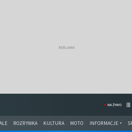
NA ŻYWO
ALE
ROZRYWKA
KULTURA
MOTO
INFORMACJE
S