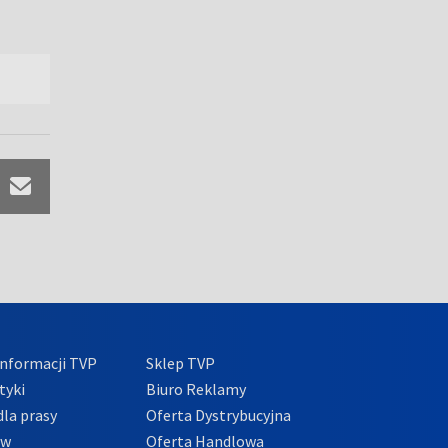
nformacji TVP
Sklep TVP
tyki
Biuro Reklamy
la prasy
Oferta Dystrybucyjna
ów
Oferta Handlowa