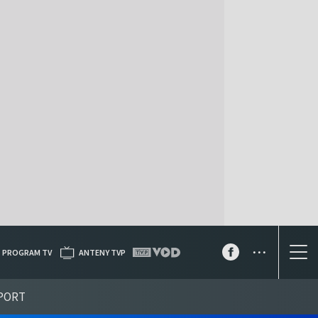
...
PROGRAM TV
ANTENY TVP
PORT