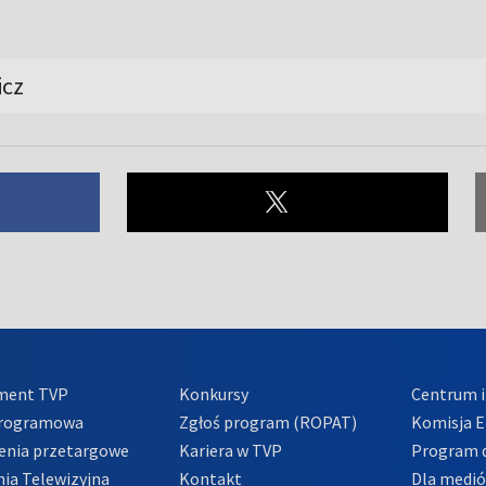
icz
ment TVP
Konkursy
Centrum i
Programowa
Zgłoś program (ROPAT)
Komisja E
enia przetargowe
Kariera w TVP
Program d
ia Telewizyjna
Kontakt
Dla medi