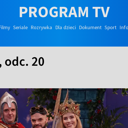
PROGRAM TV
Filmy
Seriale
Rozrywka
Dla dzieci
Dokument
Sport
Inf
 odc. 20