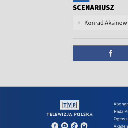
SCENARIUSZ
Konrad Aksinow
Abona
Rada 
Ogłosz
Akadem