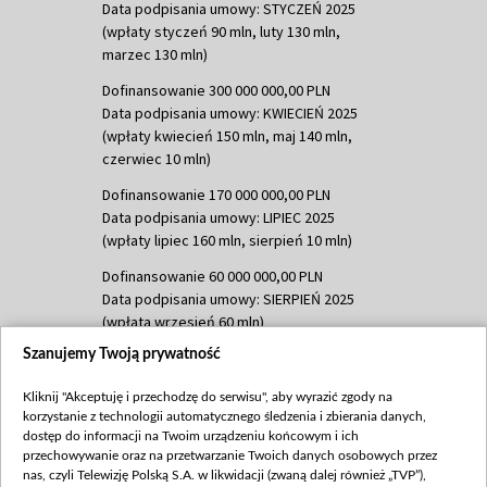
Data podpisania umowy: STYCZEŃ 2025
(wpłaty styczeń 90 mln, luty 130 mln,
marzec 130 mln)
Dofinansowanie 300 000 000,00 PLN
Data podpisania umowy: KWIECIEŃ 2025
(wpłaty kwiecień 150 mln, maj 140 mln,
czerwiec 10 mln)
Dofinansowanie 170 000 000,00 PLN
Data podpisania umowy: LIPIEC 2025
(wpłaty lipiec 160 mln, sierpień 10 mln)
Dofinansowanie 60 000 000,00 PLN
Data podpisania umowy: SIERPIEŃ 2025
(wpłata wrzesień 60 mln)
Szanujemy Twoją prywatność
Dofinansowanie 635 783 051,21 PLN
Data podpisania umowy: WRZESIEŃ 2025
Kliknij "Akceptuję i przechodzę do serwisu", aby wyrazić zgody na
(wpłata wrzesień 100 mln, październik 350
korzystanie z technologii automatycznego śledzenia i zbierania danych,
mln, listopad 265 mln)
dostęp do informacji na Twoim urządzeniu końcowym i ich
przechowywanie oraz na przetwarzanie Twoich danych osobowych przez
Dofinansowanie 48 862 000,00 PLN
nas, czyli Telewizję Polską S.A. w likwidacji (zwaną dalej również „TVP”),
Data podpisania umowy: GRUDZIEŃ 2025