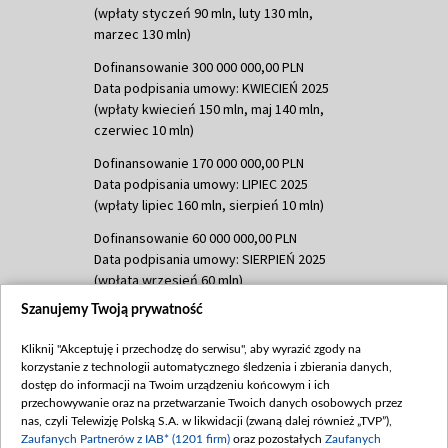
(wpłaty styczeń 90 mln, luty 130 mln,
marzec 130 mln)
Dofinansowanie 300 000 000,00 PLN
Data podpisania umowy: KWIECIEŃ 2025
(wpłaty kwiecień 150 mln, maj 140 mln,
czerwiec 10 mln)
Dofinansowanie 170 000 000,00 PLN
Data podpisania umowy: LIPIEC 2025
(wpłaty lipiec 160 mln, sierpień 10 mln)
Dofinansowanie 60 000 000,00 PLN
Data podpisania umowy: SIERPIEŃ 2025
(wpłata wrzesień 60 mln)
Szanujemy Twoją prywatność
Dofinansowanie 635 783 051,21 PLN
Data podpisania umowy: WRZESIEŃ 2025
Kliknij "Akceptuję i przechodzę do serwisu", aby wyrazić zgody na
(wpłata wrzesień 100 mln, październik 350
korzystanie z technologii automatycznego śledzenia i zbierania danych,
mln, listopad 265 mln)
dostęp do informacji na Twoim urządzeniu końcowym i ich
przechowywanie oraz na przetwarzanie Twoich danych osobowych przez
Dofinansowanie 48 862 000,00 PLN
nas, czyli Telewizję Polską S.A. w likwidacji (zwaną dalej również „TVP”),
Data podpisania umowy: GRUDZIEŃ 2025
Zaufanych Partnerów z IAB* (1201 firm)
oraz pozostałych
Zaufanych