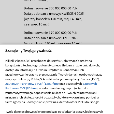
Dofinansowanie 300 000 000,00 PLN
Data podpisania umowy: KWIECIEŃ 2025
(wpłaty kwiecień 150 mln, maj 140 mln,
czerwiec 10 mln)
Dofinansowanie 170 000 000,00 PLN
Data podpisania umowy: LIPIEC 2025
(wpłaty lipiec 160 mln, sierpień 10 mln)
Szanujemy Twoją prywatność
Dofinansowanie 60 000 000,00 PLN
Data podpisania umowy: SIERPIEŃ 2025
Kliknij "Akceptuję i przechodzę do serwisu", aby wyrazić zgody na
(wpłata wrzesień 60 mln)
korzystanie z technologii automatycznego śledzenia i zbierania danych,
Dofinansowanie 635 783 051,21 PLN
dostęp do informacji na Twoim urządzeniu końcowym i ich
przechowywanie oraz na przetwarzanie Twoich danych osobowych przez
Data podpisania umowy: WRZESIEŃ 2025
nas, czyli Telewizję Polską S.A. w likwidacji (zwaną dalej również „TVP”),
(wpłata wrzesień 100 mln, październik 350
Zaufanych Partnerów z IAB* (1201 firm)
oraz pozostałych
Zaufanych
mln, listopad 265 mln)
Partnerów TVP (93 firm)
, w celach marketingowych (w tym do
zautomatyzowanego dopasowania reklam do Twoich zainteresowań i
Dofinansowanie 48 862 000,00 PLN
mierzenia ich skuteczności) i pozostałych, które wskazujemy poniżej, a
Data podpisania umowy: GRUDZIEŃ 2025
także zgody na udostępnianie przez nas identyfikatora PPID do Google.
(wpłata grudzień 60,548 mln)
Twoje dane osobowe zbierane podczas odwiedzania przez Ciebie naszych