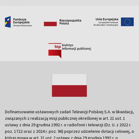
Dofinansowanie ustawowych zadań Telewizji Polskiej S.A. w likwidacji,
związanych z realizacją misji publicznej określonej w art. 21 ust. 1
ustawy z dnia 29 grudnia 1992 r. o radiofonii i telewizji (Dz. U. z 2022 r.
poz. 1722 oraz z 2024 r. poz. 96) poprzez udzielenie dotacji celowej, o
której mowa w art. 31 ust. 2 ustawy z dnia 29 grudnia 1992 r. o