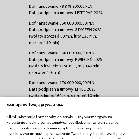
Dofinansowanie 49 848 800,00 PLN
Data podpisania umowy: LISTOPAD 2024
Dofinansowanie 350 000 000,00 PLN
Data podpisania umowy: STYCZEŃ 2025
(wpłaty styczeń 90 mln, luty 130 mln,
marzec 130 mln)
Dofinansowanie 300 000 000,00 PLN
Data podpisania umowy: KWIECIEŃ 2025
(wpłaty kwiecień 150 mln, maj 140 mln,
czerwiec 10 mln)
Dofinansowanie 170 000 000,00 PLN
Data podpisania umowy: LIPIEC 2025
(wpłaty lipiec 160 mln, sierpień 10 mln)
Szanujemy Twoją prywatność
Dofinansowanie 60 000 000,00 PLN
Data podpisania umowy: SIERPIEŃ 2025
Kliknij "Akceptuję i przechodzę do serwisu", aby wyrazić zgody na
(wpłata wrzesień 60 mln)
korzystanie z technologii automatycznego śledzenia i zbierania danych,
Dofinansowanie 635 783 051,21 PLN
dostęp do informacji na Twoim urządzeniu końcowym i ich
przechowywanie oraz na przetwarzanie Twoich danych osobowych przez
Data podpisania umowy: WRZESIEŃ 2025