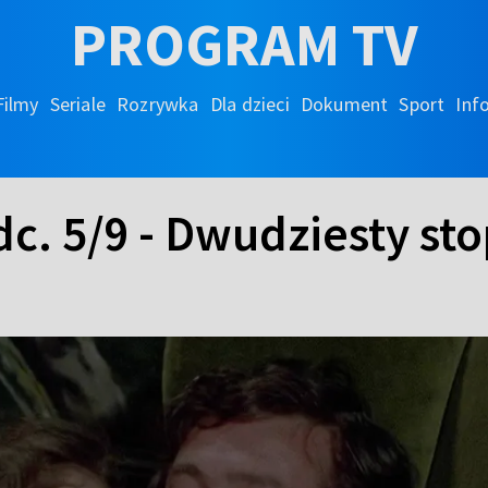
PROGRAM TV
Filmy
Seriale
Rozrywka
Dla dzieci
Dokument
Sport
Inf
dc. 5/9 - Dwudziesty sto