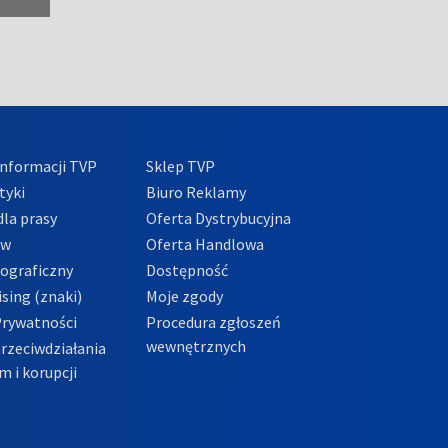
nformacji TVP
Sklep TVP
tyki
Biuro Reklamy
la prasy
Oferta Dystrybucyjna
ów
Oferta Handlowa
tograficzny
Dostępność
sing (znaki)
Moje zgody
Prywatności
Procedura zgłoszeń
wewnętrznych
przeciwdziałania
m i korupcji