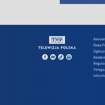
Abona
Rada 
Ogłosz
Akadem
Regula
Telega
Inform