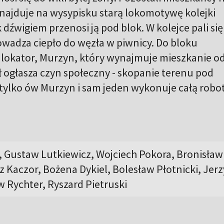
najduje na wysypisku starą lokomotywę kolejki
dźwigiem przenosi ją pod blok. W kolejce pali się
wadza ciepło do węzła w piwnicy. Do bloku
lokator, Murzyn, który wynajmuje mieszkanie o
oł ogłasza czyn społeczny - skopanie terenu pod
ę tylko ów Murzyn i sam jeden wykonuje całą robo
 Gustaw Lutkiewicz, Wojciech Pokora, Bronisław
z Kaczor, Bożena Dykiel, Bolesław Płotnicki, Jerz
w Rychter, Ryszard Pietruski