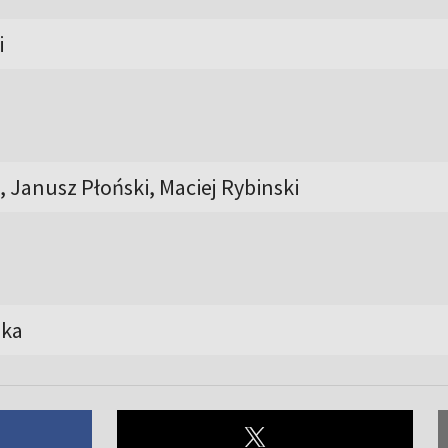
i
, Janusz Płoński, Maciej Rybinski
ska