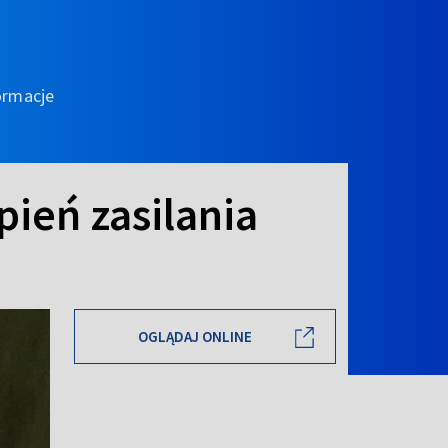
ormacje
pień zasilania
OGLĄDAJ ONLINE