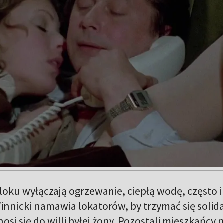
loku wyłączają ogrzewanie, ciepłą wodę, często i
innicki namawia lokatorów, by trzymać się solida
si się do willi byłej żony. Pozostali mieszkańcy n