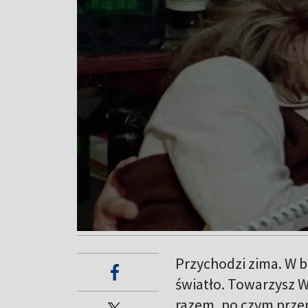
Przychodzi zima. W b
światło. Towarzysz W
razem, po czym przeno