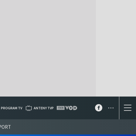
...
PROGRAM TV
ANTENY TVP
PORT