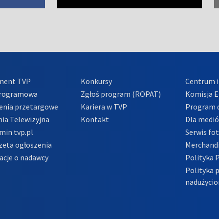
ment TVP
Konkursy
Centrum i
Programowa
Zgłoś program (ROPAT)
Komisja E
enia przetargowe
Kariera w TVP
Program d
ia Telewizyjna
Kontakt
Dla medi
min tvp.pl
Serwis fo
zeta ogłoszenia
Merchandi
acje o nadawcy
Polityka 
Polityka 
nadużycio