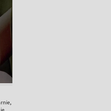
rnie,
ie