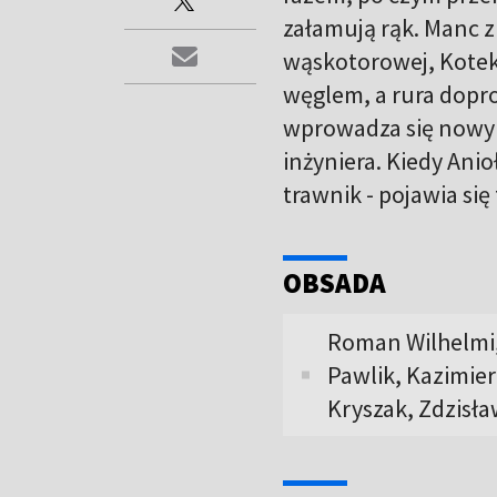
załamują rąk. Manc z
wąskotorowej, Kotek 
węglem, a rura dopro
wprowadza się nowy 
inżyniera. Kiedy Ani
trawnik - pojawia si
OBSADA
Roman Wilhelmi,
Pawlik, Kazimier
Kryszak, Zdzisła