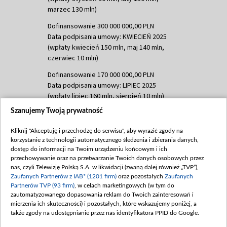
marzec 130 mln)
Dofinansowanie 300 000 000,00 PLN
Data podpisania umowy: KWIECIEŃ 2025
(wpłaty kwiecień 150 mln, maj 140 mln,
czerwiec 10 mln)
Dofinansowanie 170 000 000,00 PLN
Data podpisania umowy: LIPIEC 2025
(wpłaty lipiec 160 mln, sierpień 10 mln)
Szanujemy Twoją prywatność
Dofinansowanie 60 000 000,00 PLN
Data podpisania umowy: SIERPIEŃ 2025
Kliknij "Akceptuję i przechodzę do serwisu", aby wyrazić zgody na
(wpłata wrzesień 60 mln)
korzystanie z technologii automatycznego śledzenia i zbierania danych,
Dofinansowanie 635 783 051,21 PLN
dostęp do informacji na Twoim urządzeniu końcowym i ich
przechowywanie oraz na przetwarzanie Twoich danych osobowych przez
Data podpisania umowy: WRZESIEŃ 2025
nas, czyli Telewizję Polską S.A. w likwidacji (zwaną dalej również „TVP”),
(wpłata wrzesień 100 mln, październik 350
Zaufanych Partnerów z IAB* (1201 firm)
oraz pozostałych
Zaufanych
mln, listopad 265 mln)
Partnerów TVP (93 firm)
, w celach marketingowych (w tym do
zautomatyzowanego dopasowania reklam do Twoich zainteresowań i
Dofinansowanie 48 862 000,00 PLN
mierzenia ich skuteczności) i pozostałych, które wskazujemy poniżej, a
Data podpisania umowy: GRUDZIEŃ 2025
także zgody na udostępnianie przez nas identyfikatora PPID do Google.
(wpłata grudzień 60,548 mln)