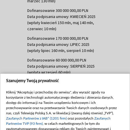
marzec 130 mln)
Dofinansowanie 300 000 000,00 PLN
Data podpisania umowy: KWIECIEŃ 2025
(wpłaty kwiecień 150 mln, maj 140 mln,
czerwiec 10 mln)
Dofinansowanie 170 000 000,00 PLN
Data podpisania umowy: LIPIEC 2025
(wpłaty lipiec 160 mln, sierpień 10 mln)
Dofinansowanie 60 000 000,00 PLN
Data podpisania umowy: SIERPIEŃ 2025
(wpłata wrzesień 60 mln)
Szanujemy Twoją prywatność
Dofinansowanie 635 783 051,21 PLN
Data podpisania umowy: WRZESIEŃ 2025
Kliknij "Akceptuję i przechodzę do serwisu", aby wyrazić zgody na
(wpłata wrzesień 100 mln, październik 350
korzystanie z technologii automatycznego śledzenia i zbierania danych,
mln, listopad 265 mln)
dostęp do informacji na Twoim urządzeniu końcowym i ich
przechowywanie oraz na przetwarzanie Twoich danych osobowych przez
Dofinansowanie 48 862 000,00 PLN
nas, czyli Telewizję Polską S.A. w likwidacji (zwaną dalej również „TVP”),
Data podpisania umowy: GRUDZIEŃ 2025
Zaufanych Partnerów z IAB* (1201 firm)
oraz pozostałych
Zaufanych
(wpłata grudzień 60,548 mln)
Partnerów TVP (93 firm)
, w celach marketingowych (w tym do
zautomatyzowanego dopasowania reklam do Twoich zainteresowań i