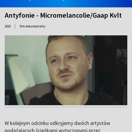
Antyfonie - Micromelancolie/Gaap Kvlt
|
2019
film dokumentalny
W kolejnym odcinku odkryjemy dwóch artystów
podążających ścieżkami wytyczonymi przez