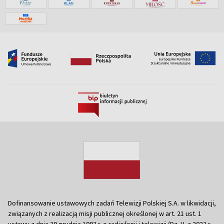
Dofinansowanie ustawowych zadań Telewizji Polskiej S.A. w likwidacji,
związanych z realizacją misji publicznej określonej w art. 21 ust. 1
ustawy z dnia 29 grudnia 1992 r. o radiofonii i telewizji (Dz. U. z 2022 r.