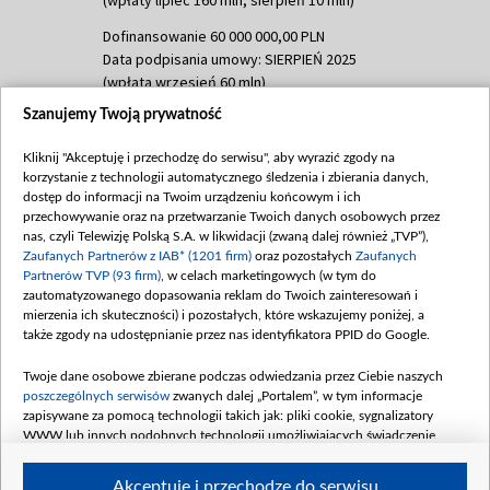
Dofinansowanie 60 000 000,00 PLN
Data podpisania umowy: SIERPIEŃ 2025
(wpłata wrzesień 60 mln)
Szanujemy Twoją prywatność
Dofinansowanie 635 783 051,21 PLN
Data podpisania umowy: WRZESIEŃ 2025
Kliknij "Akceptuję i przechodzę do serwisu", aby wyrazić zgody na
(wpłata wrzesień 100 mln, październik 350
korzystanie z technologii automatycznego śledzenia i zbierania danych,
mln, listopad 265 mln)
dostęp do informacji na Twoim urządzeniu końcowym i ich
przechowywanie oraz na przetwarzanie Twoich danych osobowych przez
Dofinansowanie 48 862 000,00 PLN
nas, czyli Telewizję Polską S.A. w likwidacji (zwaną dalej również „TVP”),
Data podpisania umowy: GRUDZIEŃ 2025
Zaufanych Partnerów z IAB* (1201 firm)
oraz pozostałych
Zaufanych
(wpłata grudzień 60,548 mln)
Partnerów TVP (93 firm)
, w celach marketingowych (w tym do
zautomatyzowanego dopasowania reklam do Twoich zainteresowań i
Dofinansowanie 900 000 000,00 PLN
mierzenia ich skuteczności) i pozostałych, które wskazujemy poniżej, a
Data podpisania umowy: LUTY 2026 (wpłata
także zgody na udostępnianie przez nas identyfikatora PPID do Google.
26 lutego 80 mln, 4 marca 370 mln,
8
kwiecień 180 mln, 7 maja 180 mln, 8
Twoje dane osobowe zbierane podczas odwiedzania przez Ciebie naszych
czerwca 90 mln)
poszczególnych serwisów
zwanych dalej „Portalem”, w tym informacje
zapisywane za pomocą technologii takich jak: pliki cookie, sygnalizatory
Dofinansowanie 250 000 000,00 PLN
WWW lub innych podobnych technologii umożliwiających świadczenie
Data podpisania umowy LIPIEC 2026 (wpłata
dopasowanych i bezpiecznych usług, personalizację treści oraz reklam,
udostępnianie funkcji mediów społecznościowych oraz analizowanie ruchu
4 sierpnia 250 mln
Akceptuję i przechodzę do serwisu