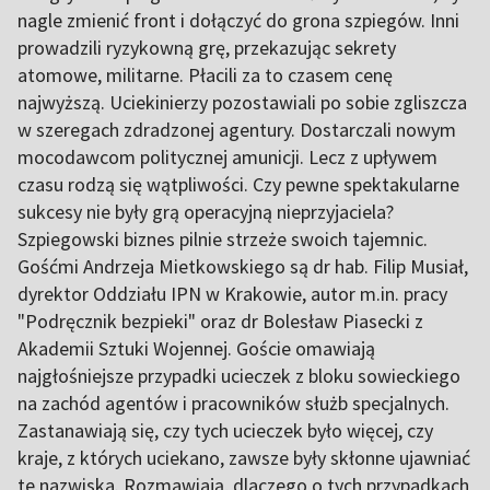
nagle zmienić front i dołączyć do grona szpiegów. Inni
prowadzili ryzykowną grę, przekazując sekrety
atomowe, militarne. Płacili za to czasem cenę
najwyższą. Uciekinierzy pozostawiali po sobie zgliszcza
w szeregach zdradzonej agentury. Dostarczali nowym
mocodawcom politycznej amunicji. Lecz z upływem
czasu rodzą się wątpliwości. Czy pewne spektakularne
sukcesy nie były grą operacyjną nieprzyjaciela?
Szpiegowski biznes pilnie strzeże swoich tajemnic.
Gośćmi Andrzeja Mietkowskiego są dr hab. Filip Musiał,
dyrektor Oddziału IPN w Krakowie, autor m.in. pracy
"Podręcznik bezpieki" oraz dr Bolesław Piasecki z
Akademii Sztuki Wojennej. Goście omawiają
najgłośniejsze przypadki ucieczek z bloku sowieckiego
na zachód agentów i pracowników służb specjalnych.
Zastanawiają się, czy tych ucieczek było więcej, czy
kraje, z których uciekano, zawsze były skłonne ujawniać
te nazwiska. Rozmawiają, dlaczego o tych przypadkach