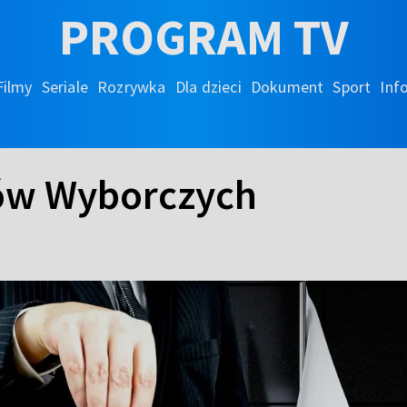
PROGRAM TV
Filmy
Seriale
Rozrywka
Dla dzieci
Dokument
Sport
Inf
ów Wyborczych