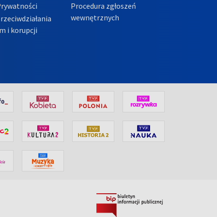
Prywatności
Procedura zgłoszeń
wewnętrznych
przeciwdziałania
m i korupcji