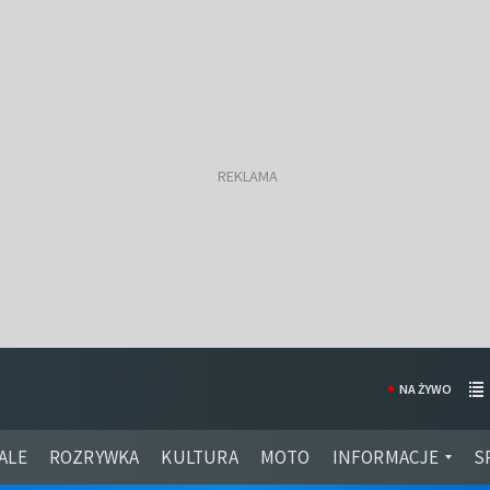
NA ŻYWO
ALE
ROZRYWKA
KULTURA
MOTO
INFORMACJE
S