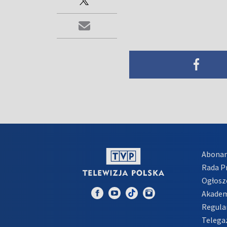
Abona
Rada 
Ogłosz
Akadem
Regula
Telega