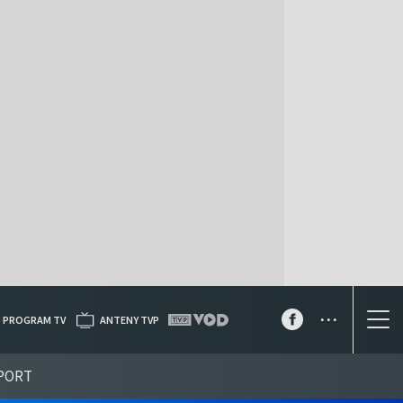
...
PROGRAM TV
ANTENY TVP
PORT