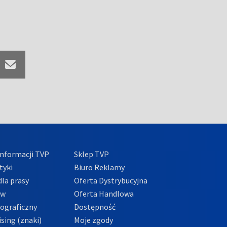
nformacji TVP
Sklep TVP
tyki
Biuro Reklamy
la prasy
Oferta Dystrybucyjna
ów
Oferta Handlowa
tograficzny
Dostępność
sing (znaki)
Moje zgody