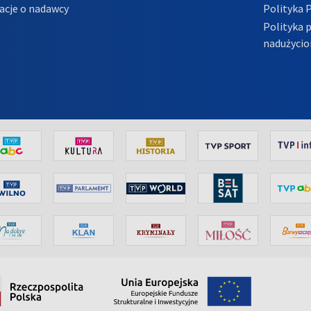
acje o nadawcy
Polityka 
Polityka 
nadużycio