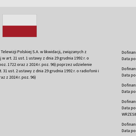
ewizji Polskiej S.A. w likwidacji, związanych z
Dofinan
j w art. 21 ust. 1 ustawy z dnia 29 grudnia 1992 r. o
Data po
r. poz. 1722 oraz z 2024 r. poz. 96) poprzez udzielenie
Dofinan
 31 ust. 2 ustawy z dnia 29 grudnia 1992 r. o radiofonii i
Data po
raz z 2024 r. poz. 96)
Dofinan
Data po
Dofinan
Data po
WRZESIE
Dofinan
Data po