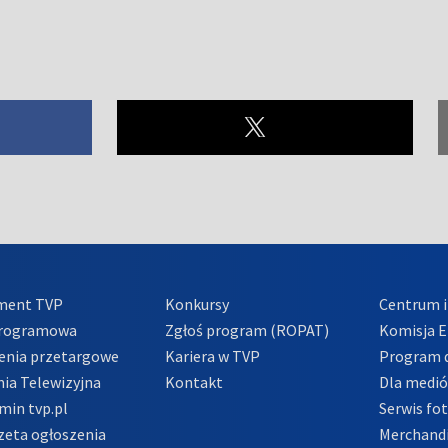
ment TVP
Konkursy
Centrum i
Programowa
Zgłoś program (ROPAT)
Komisja E
enia przetargowe
Kariera w TVP
Program d
ia Telewizyjna
Kontakt
Dla medi
min tvp.pl
Serwis fo
zeta ogłoszenia
Merchandi