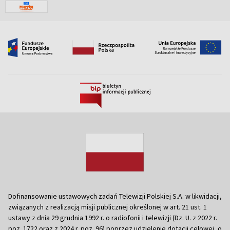
Dofinansowanie ustawowych zadań Telewizji Polskiej S.A. w likwidacji,
związanych z realizacją misji publicznej określonej w art. 21 ust. 1
ustawy z dnia 29 grudnia 1992 r. o radiofonii i telewizji (Dz. U. z 2022 r.
poz. 1722 oraz z 2024 r. poz. 96) poprzez udzielenie dotacji celowej, o