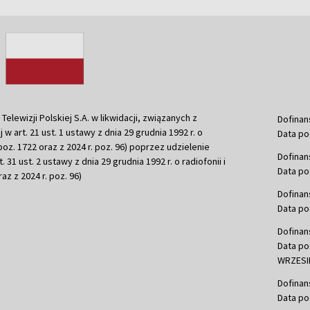
ewizji Polskiej S.A. w likwidacji, związanych z
Dofinan
j w art. 21 ust. 1 ustawy z dnia 29 grudnia 1992 r. o
Data po
r. poz. 1722 oraz z 2024 r. poz. 96) poprzez udzielenie
Dofinan
 31 ust. 2 ustawy z dnia 29 grudnia 1992 r. o radiofonii i
Data po
raz z 2024 r. poz. 96)
Dofinan
Data po
Dofinan
Data po
WRZESIE
Dofinan
Data po