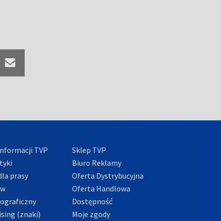
nformacji TVP
Sklep TVP
tyki
Biuro Reklamy
la prasy
Oferta Dystrybucyjna
ów
Oferta Handlowa
tograficzny
Dostępność
sing (znaki)
Moje zgody