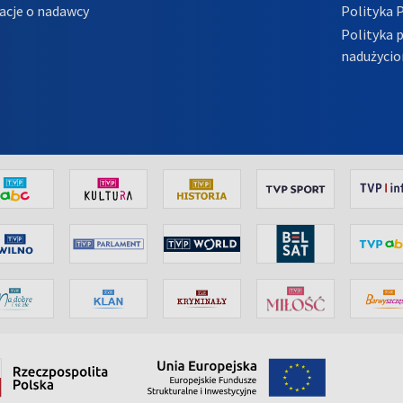
acje o nadawcy
Polityka 
Polityka 
nadużycio