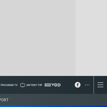
...
PROGRAM TV
ANTENY TVP
PORT