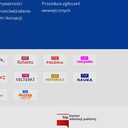
Prywatności
Procedura zgłoszeń
wewnętrznych
przeciwdziałania
m i korupcji