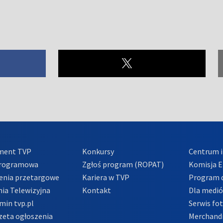
ment TVP
Konkursy
Centrum i
Programowa
Zgłoś program (ROPAT)
Komisja E
enia przetargowe
Kariera w TVP
Program d
ia Telewizyjna
Kontakt
Dla medi
min tvp.pl
Serwis fo
zeta ogłoszenia
Merchandi