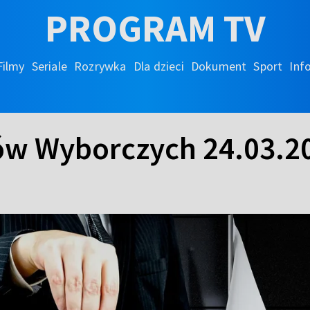
PROGRAM TV
Filmy
Seriale
Rozrywka
Dla dzieci
Dokument
Sport
Inf
ów Wyborczych 24.03.2