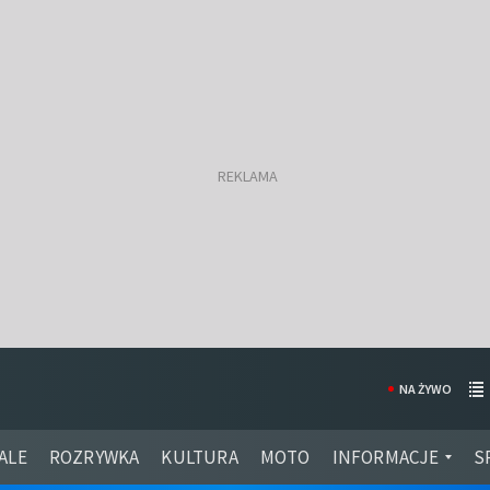
NA ŻYWO
ALE
ROZRYWKA
KULTURA
MOTO
INFORMACJE
S