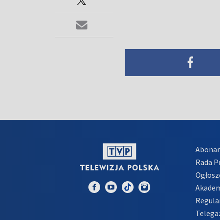
Abona
Rada 
Ogłosz
Akadem
Regula
Telega