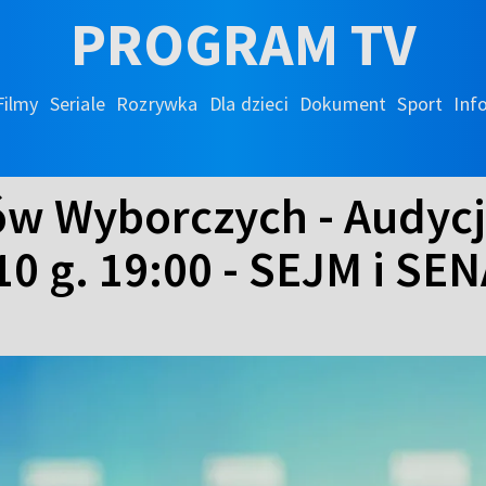
PROGRAM TV
Filmy
Seriale
Rozrywka
Dla dzieci
Dokument
Sport
Inf
ów Wyborczych - Audyc
0 g. 19:00 - SEJM i SE