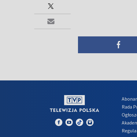
Abona
Rada 
Ogłosz
Akadem
Regula