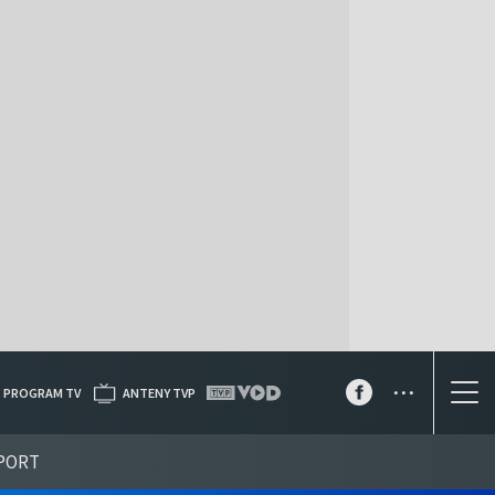
...
PROGRAM TV
ANTENY TVP
PORT