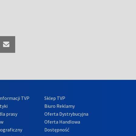
nformacji TVP
Sklep TVP
tyki
Biuro Reklamy
la prasy
Oferta Dystrybucyjna
ów
Oferta Handlowa
tograficzny
Dostępność