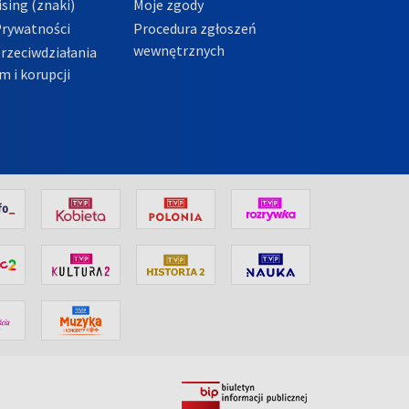
sing (znaki)
Moje zgody
Prywatności
Procedura zgłoszeń
wewnętrznych
przeciwdziałania
m i korupcji