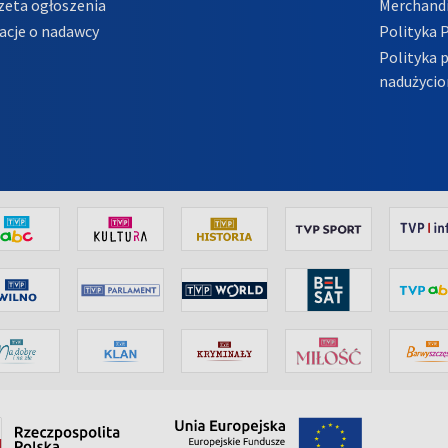
zeta ogłoszenia
Merchandi
acje o nadawcy
Polityka 
Polityka 
nadużycio