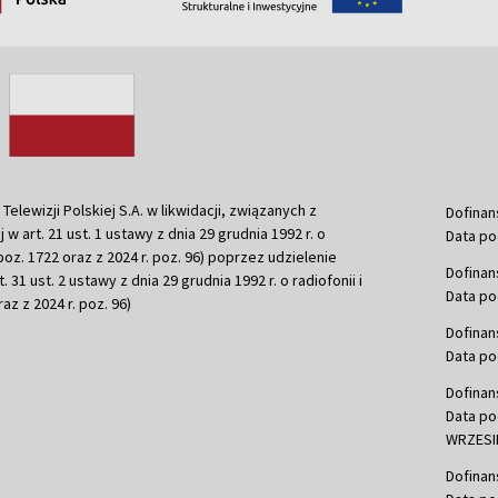
ewizji Polskiej S.A. w likwidacji, związanych z
Dofinan
j w art. 21 ust. 1 ustawy z dnia 29 grudnia 1992 r. o
Data po
r. poz. 1722 oraz z 2024 r. poz. 96) poprzez udzielenie
Dofinan
 31 ust. 2 ustawy z dnia 29 grudnia 1992 r. o radiofonii i
Data po
raz z 2024 r. poz. 96)
Dofinan
Data po
Dofinan
Data po
WRZESIE
Dofinan