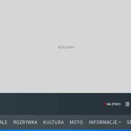
NA ŻYWO
ALE
ROZRYWKA
KULTURA
MOTO
INFORMACJE
S