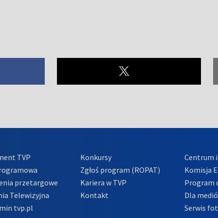
ment TVP
Konkursy
Centrum i
Programowa
Zgłoś program (ROPAT)
Komisja E
enia przetargowe
Kariera w TVP
Program d
ia Telewizyjna
Kontakt
Dla medi
min tvp.pl
Serwis fo