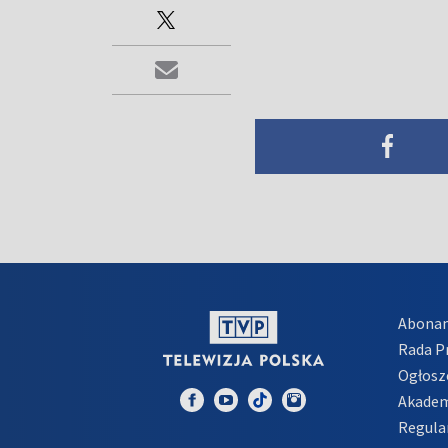
Abona
Rada 
Ogłosz
Akadem
Regula