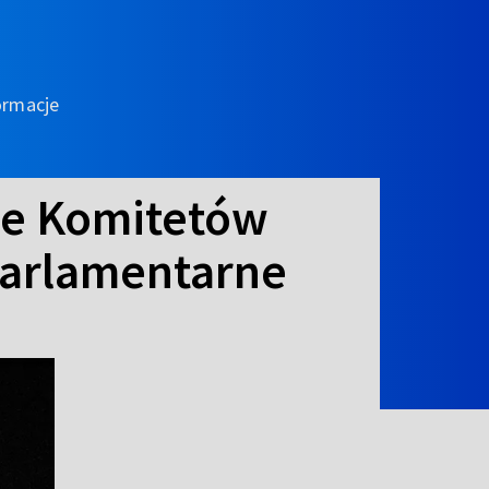
ormacje
je Komitetów
Parlamentarne