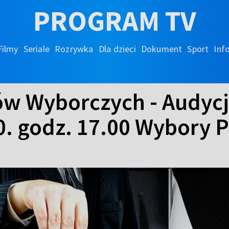
PROGRAM TV
Filmy
Seriale
Rozrywka
Dla dzieci
Dokument
Sport
Inf
ów Wyborczych - Audyc
. godz. 17.00 Wybory 