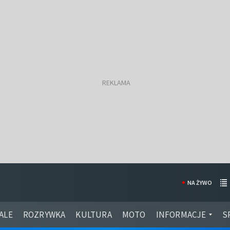
NA ŻYWO
ALE
ROZRYWKA
KULTURA
MOTO
INFORMACJE
S