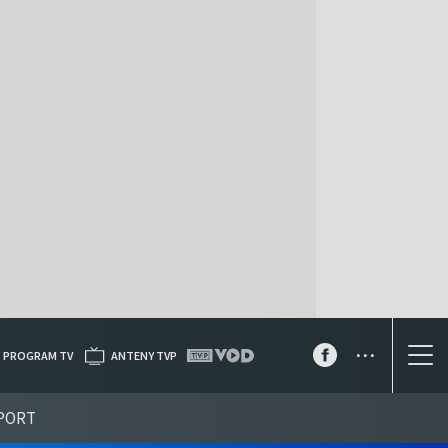
...
PROGRAM TV
ANTENY TVP
PORT