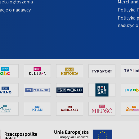
zeta ogłoszenia
Merchandi
acje o nadawcy
Polityka 
Polityka 
nadużycio