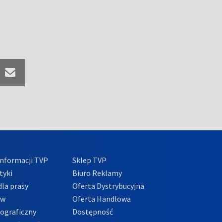
nformacji TVP
Sklep TVP
tyki
Biuro Reklamy
la prasy
Oferta Dystrybucyjna
ów
Oferta Handlowa
tograficzny
Dostępność