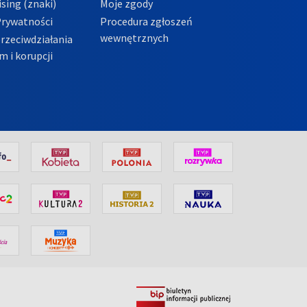
sing (znaki)
Moje zgody
Prywatności
Procedura zgłoszeń
wewnętrznych
przeciwdziałania
m i korupcji