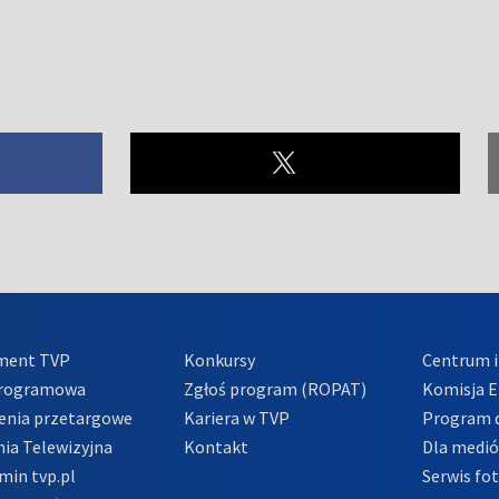
ment TVP
Konkursy
Centrum i
Programowa
Zgłoś program (ROPAT)
Komisja E
enia przetargowe
Kariera w TVP
Program d
ia Telewizyjna
Kontakt
Dla medi
min tvp.pl
Serwis fo