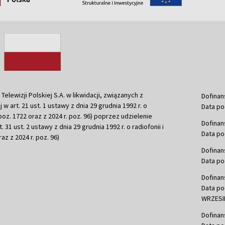
ewizji Polskiej S.A. w likwidacji, związanych z
Dofinan
j w art. 21 ust. 1 ustawy z dnia 29 grudnia 1992 r. o
Data po
r. poz. 1722 oraz z 2024 r. poz. 96) poprzez udzielenie
Dofinan
 31 ust. 2 ustawy z dnia 29 grudnia 1992 r. o radiofonii i
Data po
raz z 2024 r. poz. 96)
Dofinan
Data po
Dofinan
Data po
WRZESIE
Dofinan