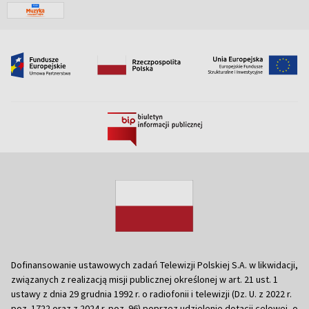
Dofinansowanie ustawowych zadań Telewizji Polskiej S.A. w likwidacji,
związanych z realizacją misji publicznej określonej w art. 21 ust. 1
ustawy z dnia 29 grudnia 1992 r. o radiofonii i telewizji (Dz. U. z 2022 r.
poz. 1722 oraz z 2024 r. poz. 96) poprzez udzielenie dotacji celowej, o