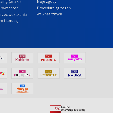
sing (znaki)
Moje zgody
Prywatności
Procedura zgłoszeń
wewnętrznych
przeciwdziałania
m i korupcji