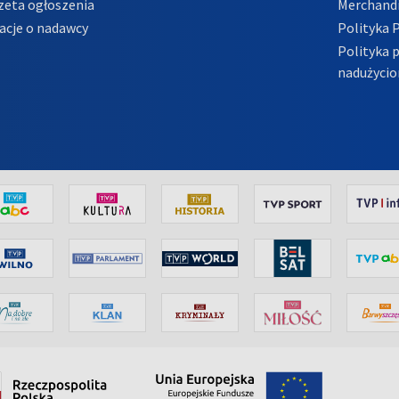
zeta ogłoszenia
Merchandi
acje o nadawcy
Polityka 
Polityka 
nadużycio