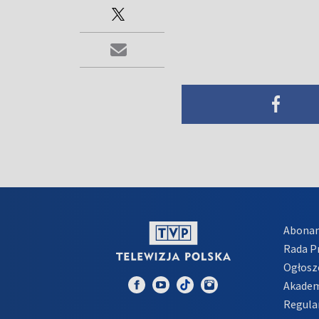
Abona
Rada 
Ogłosz
Akadem
Regula