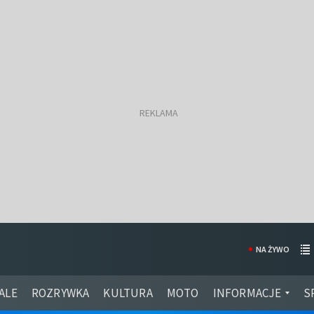
NA ŻYWO
ALE
ROZRYWKA
KULTURA
MOTO
INFORMACJE
S