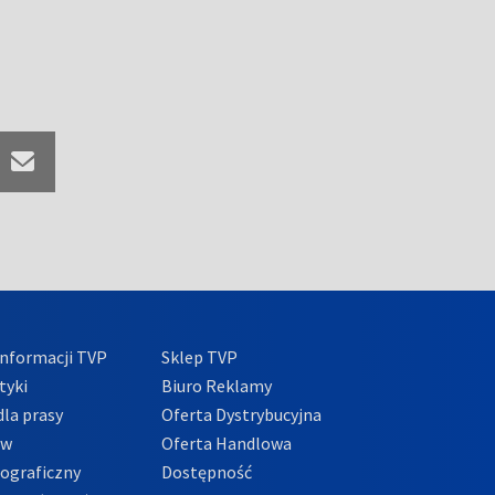
nformacji TVP
Sklep TVP
tyki
Biuro Reklamy
la prasy
Oferta Dystrybucyjna
ów
Oferta Handlowa
tograficzny
Dostępność