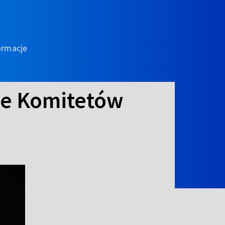
ormacje
je Komitetów