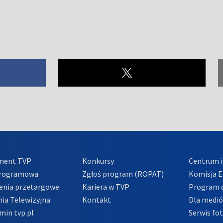
ment TVP
Konkursy
Centrum i
Programowa
Zgłoś program (ROPAT)
Komisja E
enia przetargowe
Kariera w TVP
Program d
ia Telewizyjna
Kontakt
Dla medi
min tvp.pl
Serwis fo