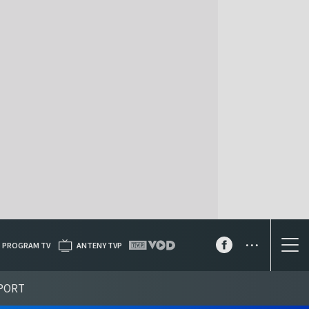
...
PROGRAM TV
ANTENY TVP
PORT