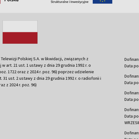
ewizji Polskiej S.A. w likwidacji, związanych z
Dofinan
j w art. 21 ust. 1 ustawy z dnia 29 grudnia 1992 r. o
Data po
r. poz. 1722 oraz z 2024 r. poz. 96) poprzez udzielenie
Dofinan
 31 ust. 2 ustawy z dnia 29 grudnia 1992 r. o radiofonii i
Data po
raz z 2024 r. poz. 96)
Dofinan
Data po
Dofinan
Data po
WRZESIE
Dofinan