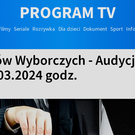
PROGRAM TV
Filmy
Seriale
Rozrywka
Dla dzieci
Dokument
Sport
Inf
ów Wyborczych - Audyc
03.2024 godz.