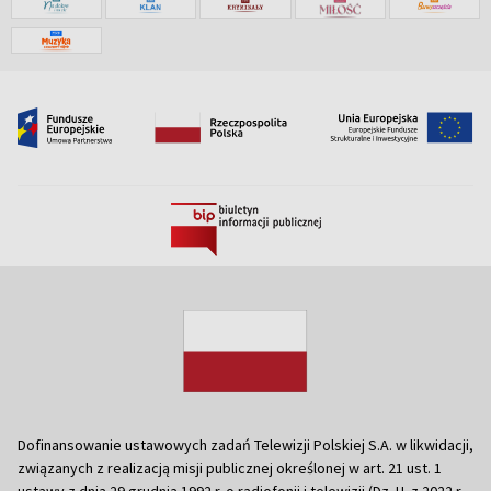
Dofinansowanie ustawowych zadań Telewizji Polskiej S.A. w likwidacji,
związanych z realizacją misji publicznej określonej w art. 21 ust. 1
ustawy z dnia 29 grudnia 1992 r. o radiofonii i telewizji (Dz. U. z 2022 r.