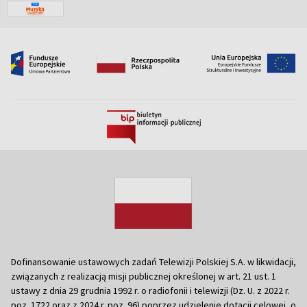
Dofinansowanie ustawowych zadań Telewizji Polskiej S.A. w likwidacji,
związanych z realizacją misji publicznej określonej w art. 21 ust. 1
ustawy z dnia 29 grudnia 1992 r. o radiofonii i telewizji (Dz. U. z 2022 r.
poz. 1722 oraz z 2024 r. poz. 96) poprzez udzielenie dotacji celowej, o