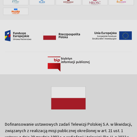
Dofinansowanie ustawowych zadań Telewizji Polskiej S.A. w likwidacji,
związanych z realizacją misji publicznej określonej w art. 21 ust. 1
ustawy z dnia 29 grudnia 1992 r. o radiofonii i telewizji (Dz. U. z 2022 r.