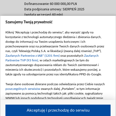
Dofinansowanie 60 000 000,00 PLN
Data podpisania umowy: SIERPIEŃ 2025
(wpłata wrzesień 60 mln)
Szanujemy Twoją prywatność
Dofinansowanie 635 783 051,21 PLN
Data podpisania umowy: WRZESIEŃ 2025
Kliknij "Akceptuję i przechodzę do serwisu", aby wyrazić zgody na
(wpłata wrzesień 100 mln, październik 350
korzystanie z technologii automatycznego śledzenia i zbierania danych,
mln, listopad 265 mln)
dostęp do informacji na Twoim urządzeniu końcowym i ich
przechowywanie oraz na przetwarzanie Twoich danych osobowych przez
Dofinansowanie 48 862 000,00 PLN
nas, czyli Telewizję Polską S.A. w likwidacji (zwaną dalej również „TVP”),
Data podpisania umowy: GRUDZIEŃ 2025
Zaufanych Partnerów z IAB* (1201 firm)
oraz pozostałych
Zaufanych
(wpłata grudzień 60,548 mln)
Partnerów TVP (93 firm)
, w celach marketingowych (w tym do
zautomatyzowanego dopasowania reklam do Twoich zainteresowań i
Dofinansowanie 900 000 000,00 PLN
mierzenia ich skuteczności) i pozostałych, które wskazujemy poniżej, a
Data podpisania umowy: LUTY 2026 (wpłata
także zgody na udostępnianie przez nas identyfikatora PPID do Google.
26 lutego 80 mln, 4 marca 370 mln,
8
kwiecień 180 mln, 7 maja 180 mln, 8
Twoje dane osobowe zbierane podczas odwiedzania przez Ciebie naszych
czerwca 90 mln)
poszczególnych serwisów
zwanych dalej „Portalem”, w tym informacje
zapisywane za pomocą technologii takich jak: pliki cookie, sygnalizatory
Dofinansowanie 250 000 000,00 PLN
WWW lub innych podobnych technologii umożliwiających świadczenie
Data podpisania umowy LIPIEC 2026 (wpłata
dopasowanych i bezpiecznych usług, personalizację treści oraz reklam,
udostępnianie funkcji mediów społecznościowych oraz analizowanie ruchu
4 sierpnia 250 mln
Akceptuję i przechodzę do serwisu
w Internecie.