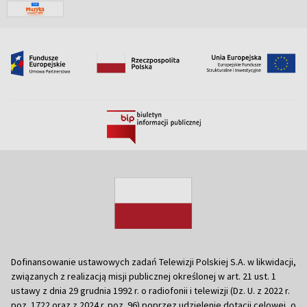
Dofinansowanie ustawowych zadań Telewizji Polskiej S.A. w likwidacji,
związanych z realizacją misji publicznej określonej w art. 21 ust. 1
ustawy z dnia 29 grudnia 1992 r. o radiofonii i telewizji (Dz. U. z 2022 r.
poz. 1722 oraz z 2024 r. poz. 96) poprzez udzielenie dotacji celowej, o