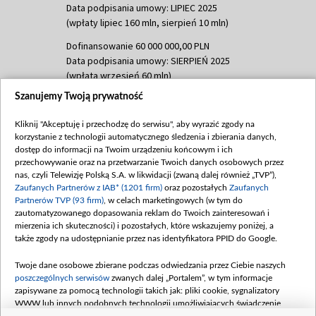
Data podpisania umowy: LIPIEC 2025
(wpłaty lipiec 160 mln, sierpień 10 mln)
Dofinansowanie 60 000 000,00 PLN
Data podpisania umowy: SIERPIEŃ 2025
(wpłata wrzesień 60 mln)
Szanujemy Twoją prywatność
Dofinansowanie 635 783 051,21 PLN
Data podpisania umowy: WRZESIEŃ 2025
Kliknij "Akceptuję i przechodzę do serwisu", aby wyrazić zgody na
(wpłata wrzesień 100 mln, październik 350
korzystanie z technologii automatycznego śledzenia i zbierania danych,
mln, listopad 265 mln)
dostęp do informacji na Twoim urządzeniu końcowym i ich
przechowywanie oraz na przetwarzanie Twoich danych osobowych przez
Dofinansowanie 48 862 000,00 PLN
nas, czyli Telewizję Polską S.A. w likwidacji (zwaną dalej również „TVP”),
Data podpisania umowy: GRUDZIEŃ 2025
Zaufanych Partnerów z IAB* (1201 firm)
oraz pozostałych
Zaufanych
(wpłata grudzień 60,548 mln)
Partnerów TVP (93 firm)
, w celach marketingowych (w tym do
zautomatyzowanego dopasowania reklam do Twoich zainteresowań i
Dofinansowanie 900 000 000,00 PLN
mierzenia ich skuteczności) i pozostałych, które wskazujemy poniżej, a
Data podpisania umowy: LUTY 2026 (wpłata
także zgody na udostępnianie przez nas identyfikatora PPID do Google.
26 lutego 80 mln, 4 marca 370 mln,
8
kwiecień 180 mln, 7 maja 180 mln, 8
Twoje dane osobowe zbierane podczas odwiedzania przez Ciebie naszych
czerwca 90 mln)
poszczególnych serwisów
zwanych dalej „Portalem”, w tym informacje
zapisywane za pomocą technologii takich jak: pliki cookie, sygnalizatory
Dofinansowanie 250 000 000,00 PLN
WWW lub innych podobnych technologii umożliwiających świadczenie