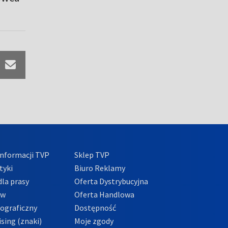
nformacji TVP
Sklep TVP
tyki
Biuro Reklamy
la prasy
Oferta Dystrybucyjna
ów
Oferta Handlowa
tograficzny
Dostępność
sing (znaki)
Moje zgody