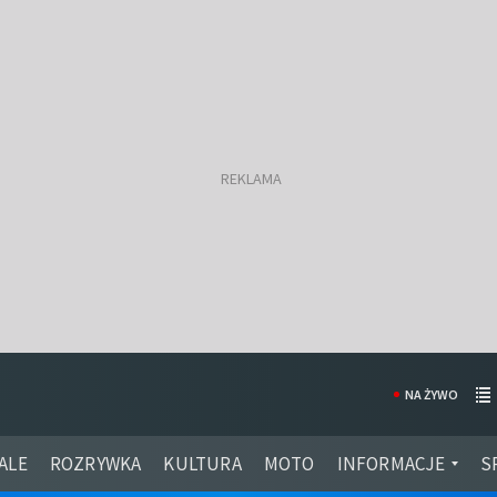
NA ŻYWO
ALE
ROZRYWKA
KULTURA
MOTO
INFORMACJE
S