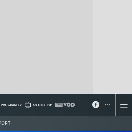
...
PROGRAM TV
ANTENY TVP
PORT