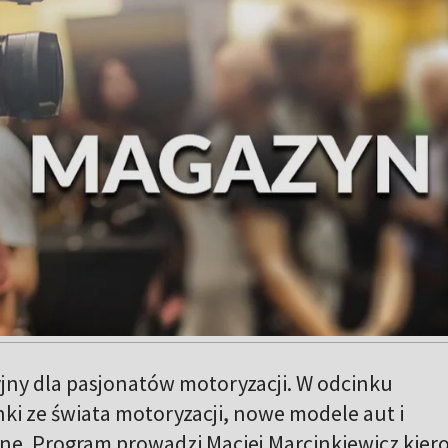
ny dla pasjonatów motoryzacji. W odcinku
i ze świata motoryzacji, nowe modele aut i
zne. Program prowadzi Maciej Marcinkiewicz kie