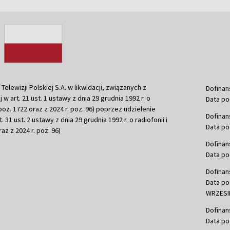
ewizji Polskiej S.A. w likwidacji, związanych z
Dofinan
j w art. 21 ust. 1 ustawy z dnia 29 grudnia 1992 r. o
Data po
r. poz. 1722 oraz z 2024 r. poz. 96) poprzez udzielenie
Dofinan
 31 ust. 2 ustawy z dnia 29 grudnia 1992 r. o radiofonii i
Data po
raz z 2024 r. poz. 96)
Dofinan
Data po
Dofinan
Data po
WRZESIE
Dofinan
Data po