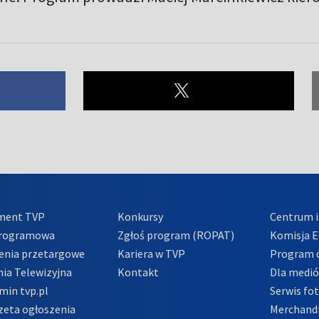
ment TVP
Konkursy
Centrum i
Programowa
Zgłoś program (ROPAT)
Komisja E
enia przetargowe
Kariera w TVP
Program d
ia Telewizyjna
Kontakt
Dla medi
min tvp.pl
Serwis fo
zeta ogłoszenia
Merchandi