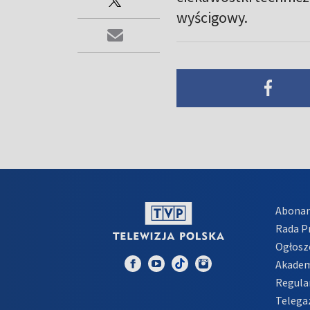
wyścigowy.
Abona
Rada 
Ogłosz
Akadem
Regula
Telega