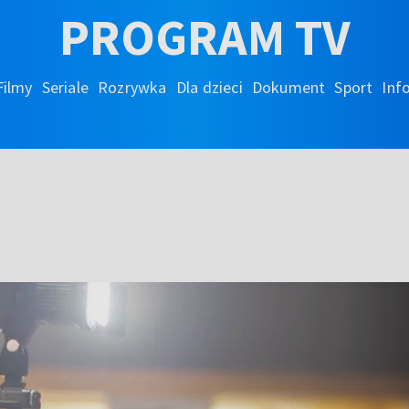
PROGRAM TV
Filmy
Seriale
Rozrywka
Dla dzieci
Dokument
Sport
Inf