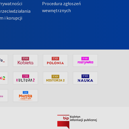
Prywatności
Procedura zgłoszeń
wewnętrznych
przeciwdziałania
m i korupcji