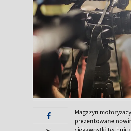
Magazyn motoryzacyj
prezentowane nowink
ciekawostki technic