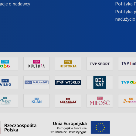
acje o nadawcy
Polityka 
Polityka 
nadużycio