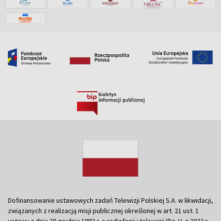
Dofinansowanie ustawowych zadań Telewizji Polskiej S.A. w likwidacji,
związanych z realizacją misji publicznej określonej w art. 21 ust. 1
ustawy z dnia 29 grudnia 1992 r. o radiofonii i telewizji (Dz. U. z 2022 r.