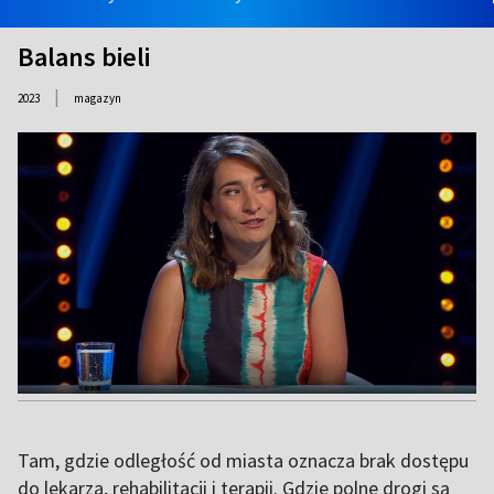
Balans bieli
|
2023
magazyn
Tam, gdzie odległość od miasta oznacza brak dostępu
do lekarza, rehabilitacji i terapii. Gdzie polne drogi są