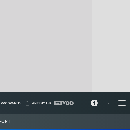
...
PROGRAM TV
ANTENY TVP
PORT