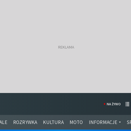
NA ŻYWO
ALE
ROZRYWKA
KULTURA
MOTO
INFORMACJE
S