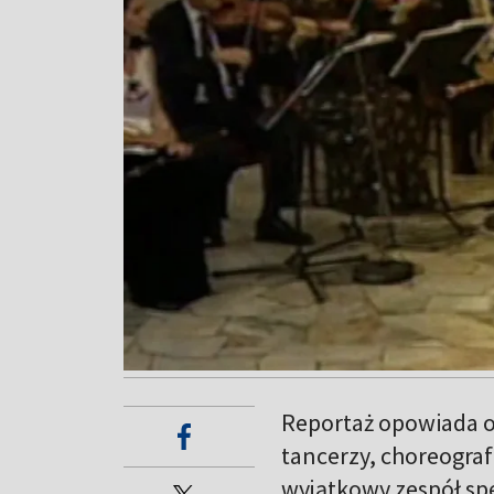
Reportaż opowiada o
tancerzy, choreogra
wyjątkowy zespół spe