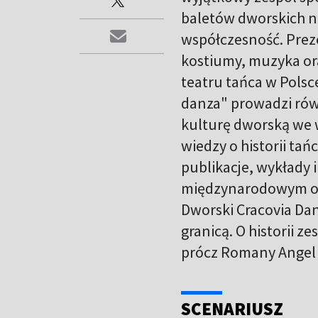
baletów dworskich n
współczesność. Prez
kostiumy, muzyka ora
teatru tańca w Polsce
danza" prowadzi równ
kulturę dworską we 
wiedzy o historii tań
publikacje, wykłady 
międzynarodowym ora
Dworski Cracovia Dan
granicą. O historii 
prócz Romany Angel 
SCENARIUSZ