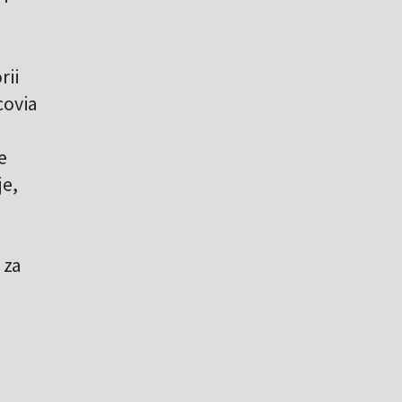
rii
covia
e
je,
 za