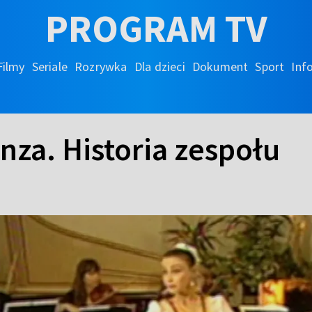
PROGRAM TV
Filmy
Seriale
Rozrywka
Dla dzieci
Dokument
Sport
Inf
nza. Historia zespołu