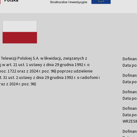
ewizji Polskiej S.A. w likwidacji, związanych z
Dofinan
j w art. 21 ust. 1 ustawy z dnia 29 grudnia 1992 r. o
Data po
r. poz. 1722 oraz z 2024 r. poz. 96) poprzez udzielenie
Dofinan
 31 ust. 2 ustawy z dnia 29 grudnia 1992 r. o radiofonii i
Data po
raz z 2024 r. poz. 96)
Dofinan
Data po
Dofinan
Data po
WRZESIE
Dofinan