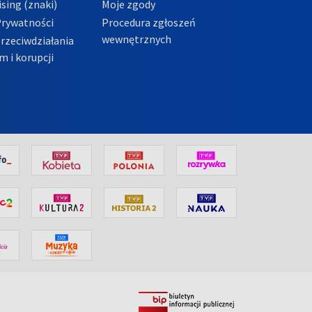
sing (znaki)
Moje zgody
Prywatności
Procedura zgłoszeń
wewnętrznych
przeciwdziałania
m i korupcji