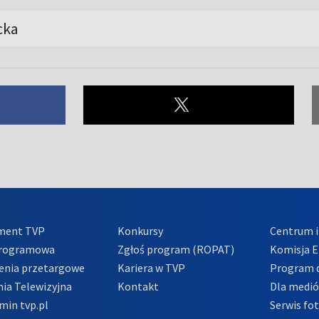
cka
ment TVP
Konkursy
Centrum i
Programowa
Zgłoś program (ROPAT)
Komisja E
enia przetargowe
Kariera w TVP
Program d
ia Telewizyjna
Kontakt
Dla medi
min tvp.pl
Serwis fo