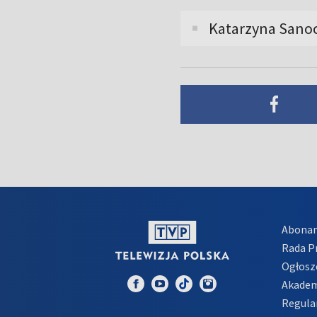
Katarzyna Sano
Abona
Rada 
Ogłosz
Akadem
Regula