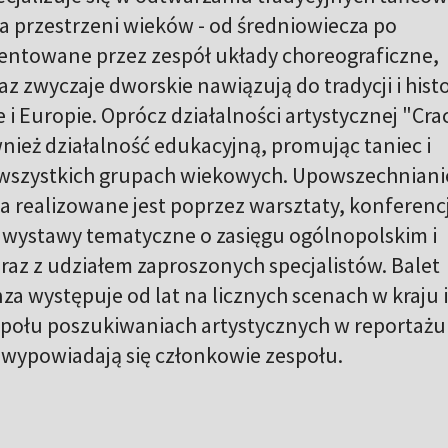
a przestrzeni wieków - od średniowiecza po
entowane przez zespół układy choreograficzne,
z zwyczaje dworskie nawiązują do tradycji i histo
 i Europie. Oprócz działalności artystycznej "Cra
ież działalność edukacyjną, promując taniec i
wszystkich grupach wiekowych. Upowszechniani
ca realizowane jest poprzez warsztaty, konferenc
i wystawy tematyczne o zasięgu ogólnopolskim i
z z udziałem zaproszonych specjalistów. Balet
za występuje od lat na licznych scenach w kraju i
zespołu poszukiwaniach artystycznych w reportażu
wypowiadają się członkowie zespołu.