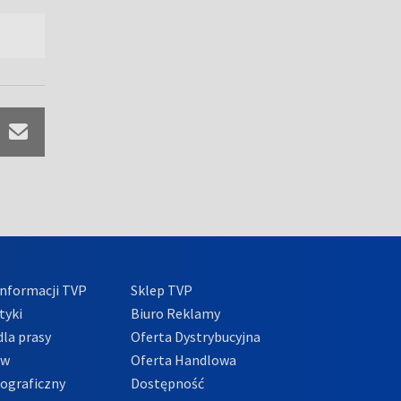
nformacji TVP
Sklep TVP
tyki
Biuro Reklamy
la prasy
Oferta Dystrybucyjna
ów
Oferta Handlowa
tograficzny
Dostępność