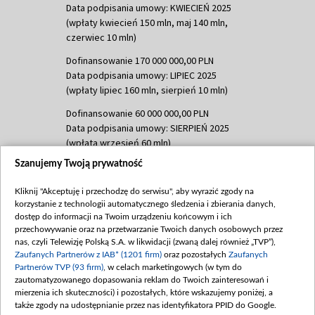
Data podpisania umowy: KWIECIEŃ 2025
(wpłaty kwiecień 150 mln, maj 140 mln,
czerwiec 10 mln)
Dofinansowanie 170 000 000,00 PLN
Data podpisania umowy: LIPIEC 2025
(wpłaty lipiec 160 mln, sierpień 10 mln)
Dofinansowanie 60 000 000,00 PLN
Data podpisania umowy: SIERPIEŃ 2025
(wpłata wrzesień 60 mln)
Szanujemy Twoją prywatność
Dofinansowanie 635 783 051,21 PLN
Data podpisania umowy: WRZESIEŃ 2025
Kliknij "Akceptuję i przechodzę do serwisu", aby wyrazić zgody na
(wpłata wrzesień 100 mln, październik 350
korzystanie z technologii automatycznego śledzenia i zbierania danych,
mln, listopad 265 mln)
dostęp do informacji na Twoim urządzeniu końcowym i ich
przechowywanie oraz na przetwarzanie Twoich danych osobowych przez
Dofinansowanie 48 862 000,00 PLN
nas, czyli Telewizję Polską S.A. w likwidacji (zwaną dalej również „TVP”),
Data podpisania umowy: GRUDZIEŃ 2025
Zaufanych Partnerów z IAB* (1201 firm)
oraz pozostałych
Zaufanych
(wpłata grudzień 60,548 mln)
Partnerów TVP (93 firm)
, w celach marketingowych (w tym do
zautomatyzowanego dopasowania reklam do Twoich zainteresowań i
Dofinansowanie 900 000 000,00 PLN
mierzenia ich skuteczności) i pozostałych, które wskazujemy poniżej, a
Data podpisania umowy: LUTY 2026 (wpłata
także zgody na udostępnianie przez nas identyfikatora PPID do Google.