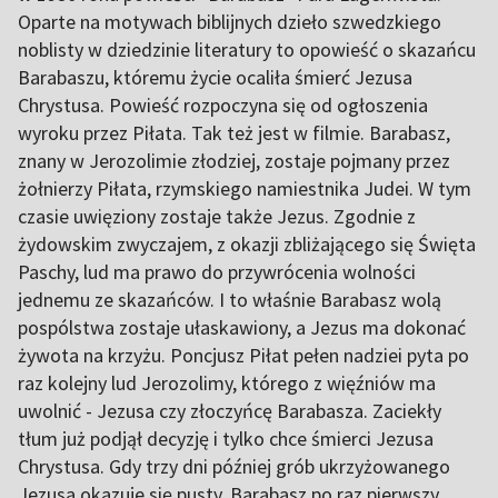
Oparte na motywach biblijnych dzieło szwedzkiego
noblisty w dziedzinie literatury to opowieść o skazańcu
Barabaszu, któremu życie ocaliła śmierć Jezusa
Chrystusa. Powieść rozpoczyna się od ogłoszenia
wyroku przez Piłata. Tak też jest w filmie. Barabasz,
znany w Jerozolimie złodziej, zostaje pojmany przez
żołnierzy Piłata, rzymskiego namiestnika Judei. W tym
czasie uwięziony zostaje także Jezus. Zgodnie z
żydowskim zwyczajem, z okazji zbliżającego się Święta
Paschy, lud ma prawo do przywrócenia wolności
jednemu ze skazańców. I to właśnie Barabasz wolą
pospólstwa zostaje ułaskawiony, a Jezus ma dokonać
żywota na krzyżu. Poncjusz Piłat pełen nadziei pyta po
raz kolejny lud Jerozolimy, którego z więźniów ma
uwolnić - Jezusa czy złoczyńcę Barabasza. Zaciekły
tłum już podjął decyzję i tylko chce śmierci Jezusa
Chrystusa. Gdy trzy dni później grób ukrzyżowanego
Jezusa okazuje się pusty, Barabasz po raz pierwszy