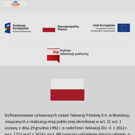
Dofinansowanie ustawowych zadań Telewizji Polskiej S.A. w likwidacji,
związanych z realizacją misji publicznej określonej w art. 21 ust. 1
ustawy z dnia 29 grudnia 1992 r. o radiofonii i telewizji (Dz. U. z 2022 r.
poz. 1722 oraz z 2024 r. poz. 96) poprzez udzielenie dotacji celowej, o