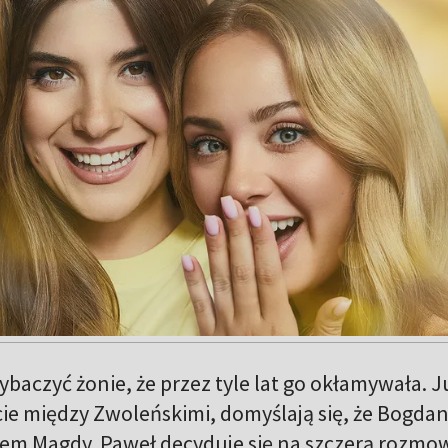
baczyć żonie, że przez tyle lat go okłamywała. Ju
ie między Zwoleńskimi, domyślają się, że Bogdan
cem Magdy. Paweł decyduje się na szczerą rozmo