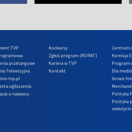
ment TVP
Konkursy
Centrum i
Programowa
Zgłoś program (ROPAT)
Komisja E
enia przetargowe
Kariera w TVP
Program d
ia Telewizyjna
Kontakt
Dla medi
min tvp.pl
Serwis fo
zeta ogłoszenia
Merchandi
acje o nadawcy
Polityka 
Polityka 
nadużycio