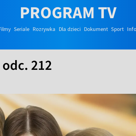
PROGRAM TV
Filmy
Seriale
Rozrywka
Dla dzieci
Dokument
Sport
Inf
 odc. 212