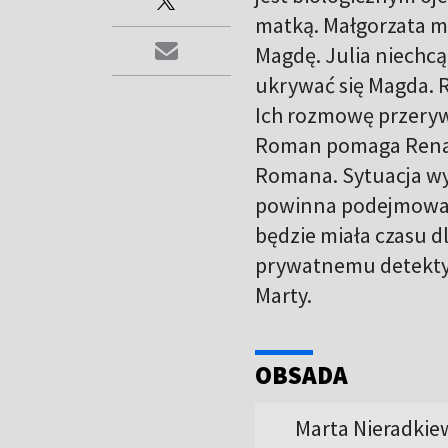
matką. Małgorzata ma
Magdę. Julia niechc
ukrywać się Magda. 
Ich rozmowę przerywa
Roman pomaga Renaci
Romana. Sytuacja wym
powinna podejmować 
będzie miała czasu d
prywatnemu detekty
Marty.
OBSADA
Marta Nieradkiew