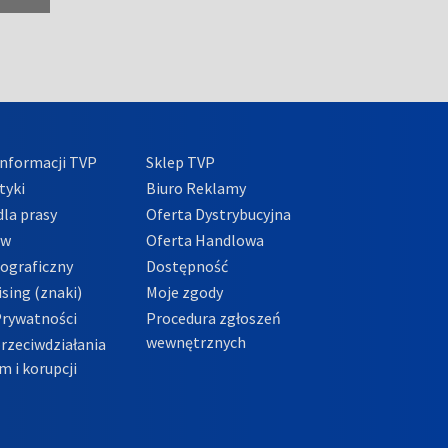
nformacji TVP
Sklep TVP
tyki
Biuro Reklamy
la prasy
Oferta Dystrybucyjna
ów
Oferta Handlowa
tograficzny
Dostępność
sing (znaki)
Moje zgody
Prywatności
Procedura zgłoszeń
wewnętrznych
przeciwdziałania
m i korupcji