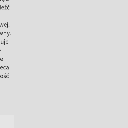
leźć
wej.
wny.
łuje
e
ie
leca
ość