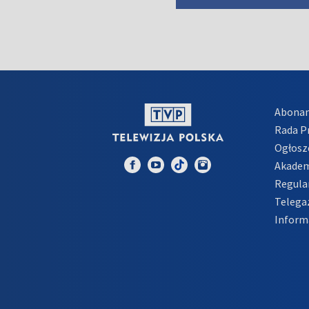
Abona
Rada 
Ogłosz
Akadem
Regula
Telega
Inform