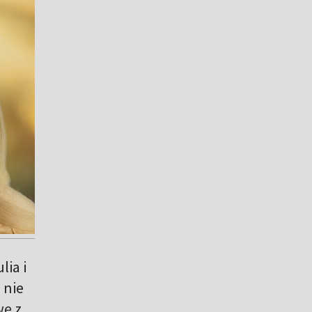
lia i
 nie
wę z