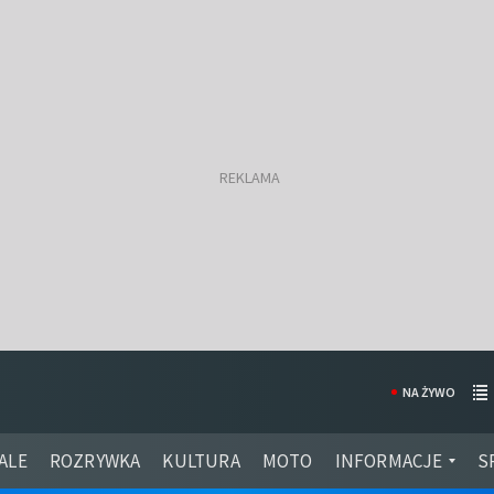
NA ŻYWO
ALE
ROZRYWKA
KULTURA
MOTO
INFORMACJE
S