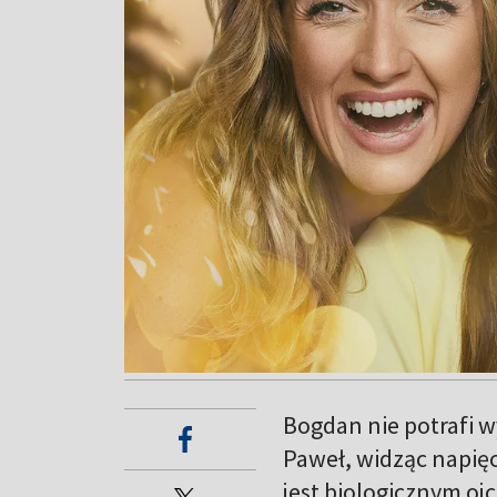
Bogdan nie potrafi wy
Paweł, widząc napięc
jest biologicznym oj