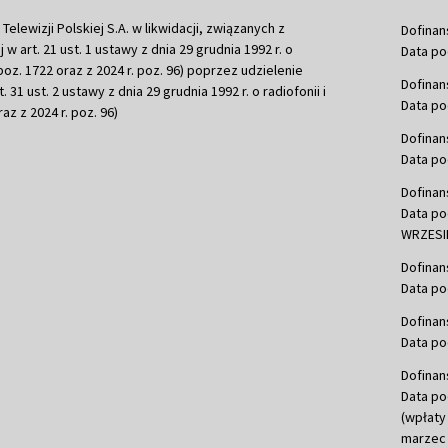
ewizji Polskiej S.A. w likwidacji, związanych z
Dofinan
j w art. 21 ust. 1 ustawy z dnia 29 grudnia 1992 r. o
Data po
r. poz. 1722 oraz z 2024 r. poz. 96) poprzez udzielenie
Dofinan
 31 ust. 2 ustawy z dnia 29 grudnia 1992 r. o radiofonii i
Data po
raz z 2024 r. poz. 96)
Dofinan
Data po
Dofinan
Data po
WRZESIE
Dofinan
Data po
Dofinan
Data po
Dofinan
Data po
(wpłaty
marzec 