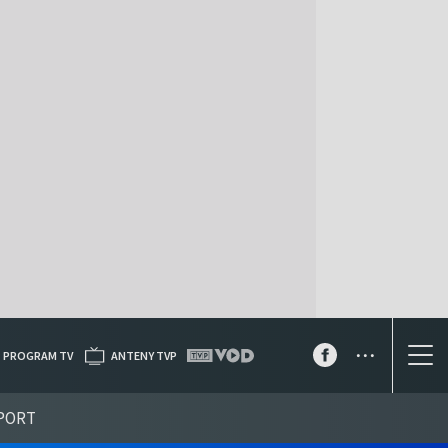
...
PROGRAM TV
ANTENY TVP
PORT