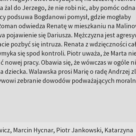
 żal do Jerzego, że nie robi nic, aby pomóc odna
ący podsuwa Bogdanowi pomysł, gdzie mogłaby
Roman odwiedza Renatę w mieszkaniu na Malino
 pojawienie się Dariusza. Mężczyzna jest agresy
e pozbyć się intruza. Renata z wdzięczności ca
yka się spod kontroli. Piotr uważa, że Marta ni
nowej pracy. Obawia się, że wówczas w ogóle n
la dziecka. Walawska prosi Marię o radę Andrzej z
wowi zebranie dowodów podważających moraln
icz, Marcin Hycnar, Piotr Jankowski, Katarzyna