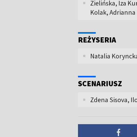
Zielińska, Iza K
Kolak, Adrianna
REŻYSERIA
Natalia Korynck
SCENARIUSZ
Zdena Sisova, I