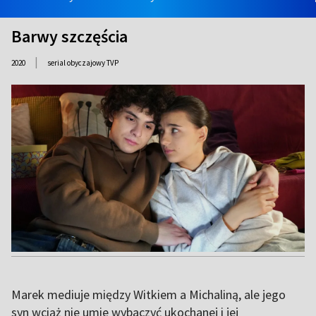
Barwy szczęścia
|
2020
serial obyczajowy TVP
Marek mediuje między Witkiem a Michaliną, ale jego
syn wciąż nie umie wybaczyć ukochanej i jej