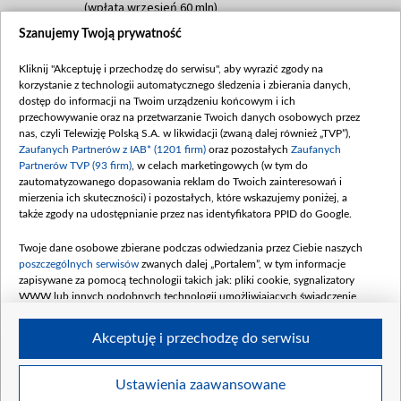
(wpłata wrzesień 60 mln)
Szanujemy Twoją prywatność
Dofinansowanie 635 783 051,21 PLN
Data podpisania umowy: WRZESIEŃ 2025
Kliknij "Akceptuję i przechodzę do serwisu", aby wyrazić zgody na
(wpłata wrzesień 100 mln, październik 350
korzystanie z technologii automatycznego śledzenia i zbierania danych,
mln, listopad 265 mln)
dostęp do informacji na Twoim urządzeniu końcowym i ich
przechowywanie oraz na przetwarzanie Twoich danych osobowych przez
Dofinansowanie 48 862 000,00 PLN
nas, czyli Telewizję Polską S.A. w likwidacji (zwaną dalej również „TVP”),
Data podpisania umowy: GRUDZIEŃ 2025
Zaufanych Partnerów z IAB* (1201 firm)
oraz pozostałych
Zaufanych
(wpłata grudzień 60,548 mln)
Partnerów TVP (93 firm)
, w celach marketingowych (w tym do
zautomatyzowanego dopasowania reklam do Twoich zainteresowań i
Dofinansowanie 900 000 000,00 PLN
mierzenia ich skuteczności) i pozostałych, które wskazujemy poniżej, a
Data podpisania umowy: LUTY 2026 (wpłata
także zgody na udostępnianie przez nas identyfikatora PPID do Google.
26 lutego 80 mln, 4 marca 370 mln,
8
kwiecień 180 mln, 7 maja 180 mln, 8
Twoje dane osobowe zbierane podczas odwiedzania przez Ciebie naszych
czerwca 90 mln)
poszczególnych serwisów
zwanych dalej „Portalem”, w tym informacje
zapisywane za pomocą technologii takich jak: pliki cookie, sygnalizatory
Dofinansowanie 250 000 000,00 PLN
WWW lub innych podobnych technologii umożliwiających świadczenie
Data podpisania umowy LIPIEC 2026 (wpłata
dopasowanych i bezpiecznych usług, personalizację treści oraz reklam,
udostępnianie funkcji mediów społecznościowych oraz analizowanie ruchu
4 sierpnia 250 mln
Akceptuję i przechodzę do serwisu
w Internecie.
Twoje dane osobowe zbierane podczas odwiedzania przez Ciebie
Ustawienia zaawansowane
poszczególnych serwisów
na Portalu, takie jak adresy IP, identyfikatory