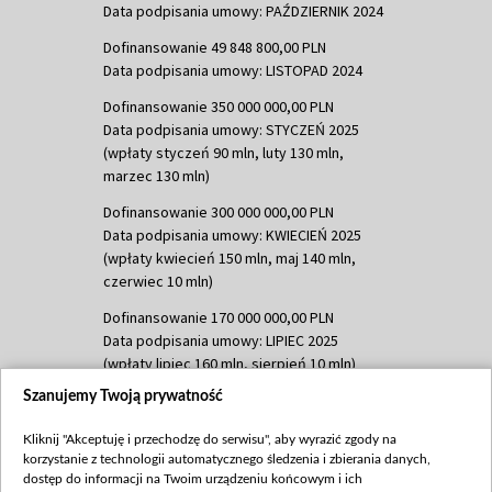
Data podpisania umowy: PAŹDZIERNIK 2024
Dofinansowanie 49 848 800,00 PLN
Data podpisania umowy: LISTOPAD 2024
Dofinansowanie 350 000 000,00 PLN
Data podpisania umowy: STYCZEŃ 2025
(wpłaty styczeń 90 mln, luty 130 mln,
marzec 130 mln)
Dofinansowanie 300 000 000,00 PLN
Data podpisania umowy: KWIECIEŃ 2025
(wpłaty kwiecień 150 mln, maj 140 mln,
czerwiec 10 mln)
Dofinansowanie 170 000 000,00 PLN
Data podpisania umowy: LIPIEC 2025
(wpłaty lipiec 160 mln, sierpień 10 mln)
Szanujemy Twoją prywatność
Dofinansowanie 60 000 000,00 PLN
Data podpisania umowy: SIERPIEŃ 2025
Kliknij "Akceptuję i przechodzę do serwisu", aby wyrazić zgody na
(wpłata wrzesień 60 mln)
korzystanie z technologii automatycznego śledzenia i zbierania danych,
Dofinansowanie 635 783 051,21 PLN
dostęp do informacji na Twoim urządzeniu końcowym i ich