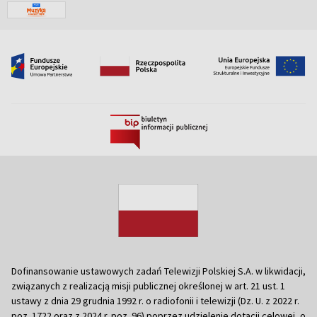
Dofinansowanie ustawowych zadań Telewizji Polskiej S.A. w likwidacji,
związanych z realizacją misji publicznej określonej w art. 21 ust. 1
ustawy z dnia 29 grudnia 1992 r. o radiofonii i telewizji (Dz. U. z 2022 r.
poz. 1722 oraz z 2024 r. poz. 96) poprzez udzielenie dotacji celowej, o