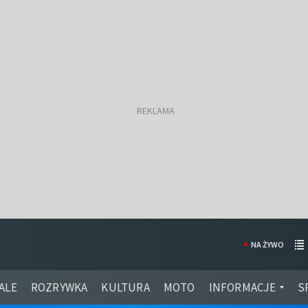
NA ŻYWO
ALE
ROZRYWKA
KULTURA
MOTO
INFORMACJE
S