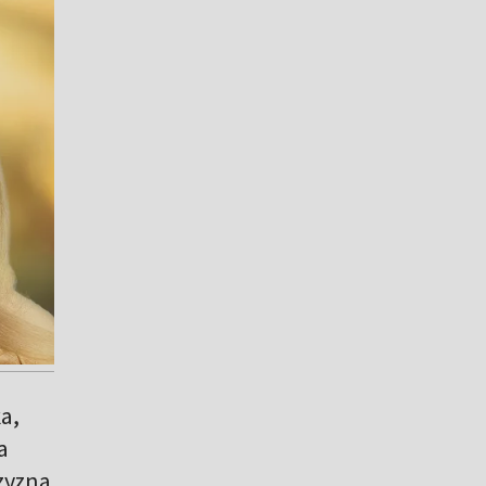
a,
a
zyzna