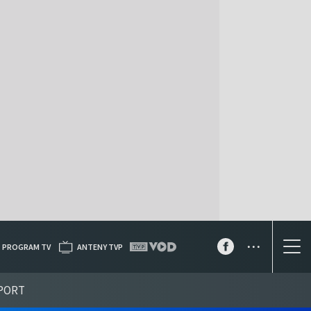
...
PROGRAM TV
ANTENY TVP
PORT