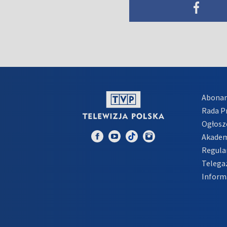
Abona
Rada 
Ogłosz
Akadem
Regula
Telega
Inform