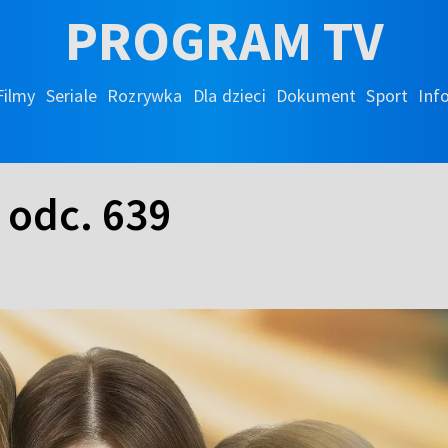
PROGRAM TV
Filmy
Seriale
Rozrywka
Dla dzieci
Dokument
Sport
Inf
 odc. 639