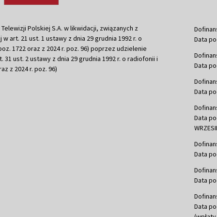
ewizji Polskiej S.A. w likwidacji, związanych z
Dofinan
j w art. 21 ust. 1 ustawy z dnia 29 grudnia 1992 r. o
Data po
r. poz. 1722 oraz z 2024 r. poz. 96) poprzez udzielenie
Dofinan
 31 ust. 2 ustawy z dnia 29 grudnia 1992 r. o radiofonii i
Data po
raz z 2024 r. poz. 96)
Dofinan
Data po
Dofinan
Data po
WRZESIE
Dofinan
Data po
Dofinan
Data po
Dofinan
Data po
(wpłaty