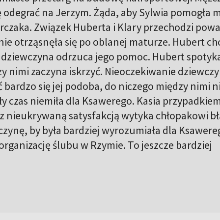
się odegrać na Jerzym. Żąda, aby Sylwia pomogła 
zaka. Związek Huberta i Klary przechodzi pow
 nie otrząsnęła się po oblanej maturze. Hubert ch
le dziewczyna odrzuca jego pomoc. Hubert spotyka
y nimi zaczyna iskrzyć. Nieoczekiwanie dziewcz
 bardzo się jej podoba, do niczego między nimi n
cały czas niemiła dla Ksawerego. Kasia przypadkie
 z nieukrywaną satysfakcją wytyka chłopakowi b
zynę, by była bardziej wyrozumiała dla Ksawere
organizację ślubu w Rzymie. To jeszcze bardziej