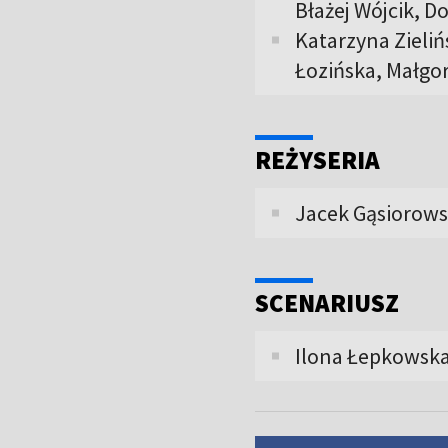
Błażej Wójcik, D
Katarzyna Zieliń
Łozińska, Małgo
REŻYSERIA
Jacek Gąsiorows
SCENARIUSZ
Ilona Łepkowska