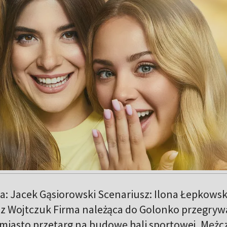
a: Jacek Gąsiorowski Scenariusz: Ilona Łepkowsk
z Wojtczuk Firma należąca do Golonko przegryw
miasto przetarg na budowę hali sportowej. Mężc