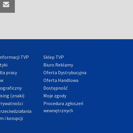
nformacji TVP
Sklep TVP
tyki
Biuro Reklamy
la prasy
Oferta Dystrybucyjna
ów
Oferta Handlowa
tograficzny
Dostępność
sing (znaki)
Moje zgody
Prywatności
Procedura zgłoszeń
wewnętrznych
przeciwdziałania
m i korupcji