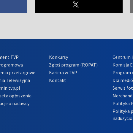
ment TVP
Konkursy
Centrum i
Programowa
Zgłoś program (ROPAT)
Komisja E
enia przetargowe
Kariera w TVP
Program d
ia Telewizyjna
Kontakt
Dla medi
min tvp.pl
Serwis fo
zeta ogłoszenia
Merchandi
acje o nadawcy
Polityka 
Polityka 
nadużycio