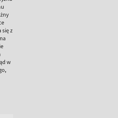
mu
ażny
ce
 się z
yna
ie
m
łąd w
go,