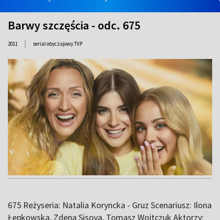
Barwy szczęścia - odc. 675
|
2011
serial obyczajowy TVP
675 Reżyseria: Natalia Koryncka - Gruz Scenariusz: Ilona
Łepkowska, Zdena Sisova, Tomasz Wojtczuk Aktorzy: