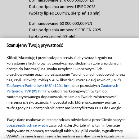
Data podpisania umowy: LIPIEC 2025
(wpłaty lipiec 160 mln, sierpień 10 mln)
Dofinansowanie 60 000 000,00 PLN
Data podpisania umowy: SIERPIEŃ 2025
(wpłata wrzesień 60 mln)
Szanujemy Twoją prywatność
Dofinansowanie 635 783 051,21 PLN
Data podpisania umowy: WRZESIEŃ 2025
Kliknij "Akceptuję i przechodzę do serwisu", aby wyrazić zgody na
(wpłata wrzesień 100 mln, październik 350
korzystanie z technologii automatycznego śledzenia i zbierania danych,
mln, listopad 265 mln)
dostęp do informacji na Twoim urządzeniu końcowym i ich
przechowywanie oraz na przetwarzanie Twoich danych osobowych przez
Dofinansowanie 48 862 000,00 PLN
nas, czyli Telewizję Polską S.A. w likwidacji (zwaną dalej również „TVP”),
Data podpisania umowy: GRUDZIEŃ 2025
Zaufanych Partnerów z IAB* (1201 firm)
oraz pozostałych
Zaufanych
(wpłata grudzień 60,548 mln)
Partnerów TVP (93 firm)
, w celach marketingowych (w tym do
zautomatyzowanego dopasowania reklam do Twoich zainteresowań i
Dofinansowanie 900 000 000,00 PLN
mierzenia ich skuteczności) i pozostałych, które wskazujemy poniżej, a
Data podpisania umowy: LUTY 2026 (wpłata
także zgody na udostępnianie przez nas identyfikatora PPID do Google.
26 lutego 80 mln, 4 marca 370 mln,
8
kwiecień 180 mln, 7 maja 180 mln, 8
Twoje dane osobowe zbierane podczas odwiedzania przez Ciebie naszych
czerwca 90 mln)
poszczególnych serwisów
zwanych dalej „Portalem”, w tym informacje
zapisywane za pomocą technologii takich jak: pliki cookie, sygnalizatory
Dofinansowanie 250 000 000,00 PLN
WWW lub innych podobnych technologii umożliwiających świadczenie