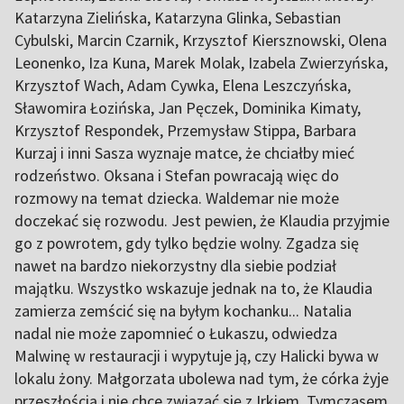
Katarzyna Zielińska, Katarzyna Glinka, Sebastian
Cybulski, Marcin Czarnik, Krzysztof Kiersznowski, Olena
Leonenko, Iza Kuna, Marek Molak, Izabela Zwierzyńska,
Krzysztof Wach, Adam Cywka, Elena Leszczyńska,
Sławomira Łozińska, Jan Pęczek, Dominika Kimaty,
Krzysztof Respondek, Przemysław Stippa, Barbara
Kurzaj i inni Sasza wyznaje matce, że chciałby mieć
rodzeństwo. Oksana i Stefan powracają więc do
rozmowy na temat dziecka. Waldemar nie może
doczekać się rozwodu. Jest pewien, że Klaudia przyjmie
go z powrotem, gdy tylko będzie wolny. Zgadza się
nawet na bardzo niekorzystny dla siebie podział
majątku. Wszystko wskazuje jednak na to, że Klaudia
zamierza zemścić się na byłym kochanku... Natalia
nadal nie może zapomnieć o Łukaszu, odwiedza
Malwinę w restauracji i wypytuje ją, czy Halicki bywa w
lokalu żony. Małgorzata ubolewa nad tym, że córka żyje
przeszłością i nie chce związać się z Irkiem. Tymczasem