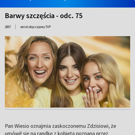
Barwy szczęścia - odc. 75
|
2007
serial obyczajowy TVP
Pan Wiesio oznajmia zaskoczonemu Zdzisiowi, że
umówił się na randkę z kobietą poznaną przez