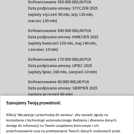
Dofinansowanie 350 000 000,00 PLN
Data podpisania umowy: STYCZEŃ 2025
(wpłaty styczeń 90 mln, luty 130 mln,
marzec 130 mln)
Dofinansowanie 300 000 000,00 PLN
Data podpisania umowy: KWIECIEŃ 2025
(wpłaty kwiecień 150 mln, maj 140 mln,
czerwiec 10 mln)
Dofinansowanie 170 000 000,00 PLN
Data podpisania umowy: LIPIEC 2025
(wpłaty lipiec 160 mln, sierpień 10 mln)
Dofinansowanie 60 000 000,00 PLN
Data podpisania umowy: SIERPIEŃ 2025
(wpłata wrzesień 60 mln)
Szanujemy Twoją prywatność
Dofinansowanie 635 783 051,21 PLN
Data podpisania umowy: WRZESIEŃ 2025
Kliknij "Akceptuję i przechodzę do serwisu", aby wyrazić zgody na
(wpłata wrzesień 100 mln, październik 350
korzystanie z technologii automatycznego śledzenia i zbierania danych,
mln, listopad 265 mln)
dostęp do informacji na Twoim urządzeniu końcowym i ich
przechowywanie oraz na przetwarzanie Twoich danych osobowych przez
Dofinansowanie 48 862 000,00 PLN