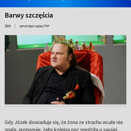
Barwy szczęścia
|
2019
serial obyczajowy TVP
Gdy Józek dowiaduje się, że żona ze strachu wcale nie
spała, proponuje, żeby kolejną noc spędziła u swojej