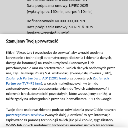
Data podpisania umowy: LIPIEC 2025
(wpłaty lipiec 160 mln, sierpień 10 mln)
Dofinansowanie 60 000 000,00 PLN
Data podpisania umowy: SIERPIEŃ 2025
(wpłata wrzesień 60 mln)
Szanujemy Twoją prywatność
Dofinansowanie 635 783 051,21 PLN
Data podpisania umowy: WRZESIEŃ 2025
Kliknij "Akceptuję i przechodzę do serwisu", aby wyrazić zgody na
(wpłata wrzesień 100 mln, październik 350
korzystanie z technologii automatycznego śledzenia i zbierania danych,
mln, listopad 265 mln)
dostęp do informacji na Twoim urządzeniu końcowym i ich
przechowywanie oraz na przetwarzanie Twoich danych osobowych przez
Dofinansowanie 48 862 000,00 PLN
nas, czyli Telewizję Polską S.A. w likwidacji (zwaną dalej również „TVP”),
Data podpisania umowy: GRUDZIEŃ 2025
Zaufanych Partnerów z IAB* (1201 firm)
oraz pozostałych
Zaufanych
(wpłata grudzień 60,548 mln)
Partnerów TVP (93 firm)
, w celach marketingowych (w tym do
zautomatyzowanego dopasowania reklam do Twoich zainteresowań i
Dofinansowanie 900 000 000,00 PLN
mierzenia ich skuteczności) i pozostałych, które wskazujemy poniżej, a
Data podpisania umowy: LUTY 2026 (wpłata
także zgody na udostępnianie przez nas identyfikatora PPID do Google.
26 lutego 80 mln, 4 marca 370 mln,
8
kwiecień 180 mln, 7 maja 180 mln, 8
Twoje dane osobowe zbierane podczas odwiedzania przez Ciebie naszych
czerwca 90 mln)
poszczególnych serwisów
zwanych dalej „Portalem”, w tym informacje
zapisywane za pomocą technologii takich jak: pliki cookie, sygnalizatory
Dofinansowanie 250 000 000,00 PLN
WWW lub innych podobnych technologii umożliwiających świadczenie