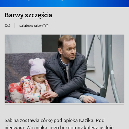
Barwy szczęścia
|
2019
serial obyczajowy TVP
Sabina zostawia córkę pod opieką Kazika. Pod
nieuwagę Woźniaka, jego bezdomny kolega usiłuje