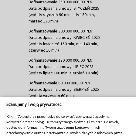
Dofinansowanie 350 000 000,00 PLN
Data podpisania umowy: STYCZEŃ 2025
(wpłaty styczeń 90 mln, luty 130 mln,
marzec 130 mln)
Dofinansowanie 300 000 000,00 PLN
Data podpisania umowy: KWIECIEŃ 2025
(wpłaty kwiecień 150 mln, maj 140 mln,
czerwiec 10 mln)
Dofinansowanie 170 000 000,00 PLN
Data podpisania umowy: LIPIEC 2025
(wpłaty lipiec 160 mln, sierpień 10 mln)
Dofinansowanie 60 000 000,00 PLN
Data podpisania umowy: SIERPIEŃ 2025
(wpłata wrzesień 60 mln)
Szanujemy Twoją prywatność
Dofinansowanie 635 783 051,21 PLN
Data podpisania umowy: WRZESIEŃ 2025
Kliknij "Akceptuję i przechodzę do serwisu", aby wyrazić zgody na
(wpłata wrzesień 100 mln, październik 350
korzystanie z technologii automatycznego śledzenia i zbierania danych,
mln, listopad 265 mln)
dostęp do informacji na Twoim urządzeniu końcowym i ich
przechowywanie oraz na przetwarzanie Twoich danych osobowych przez
Dofinansowanie 48 862 000,00 PLN